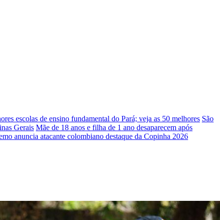
ores escolas de ensino fundamental do Pará; veja as 50 melhores
São
inas Gerais
Mãe de 18 anos e filha de 1 ano desaparecem após
emo anuncia atacante colombiano destaque da Copinha 2026