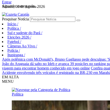
Entrar
Aguarde, carregando...
Sábado, 08 de Agosto 2026
Pesquisar Notícia
Início
/
Política
/
Sul e sudeste do Pará
/
Eleições 2026
/
Futebol
/
Câmeras Ao Vivo
/
Polícia
/
Itupiranga
/
Após polêmica com McDonald’s, Bruno Gagliasso pede desculpas: 'S
João do Araguaia dá salto no Ideb e avança 39 posições no ranking p
viagem para encontrar homem conhecido em jogo online
Confira qua
Acidente envolvendo três veículos é registrado na BR-230 em Marab
EM ALTA
MENU
Política