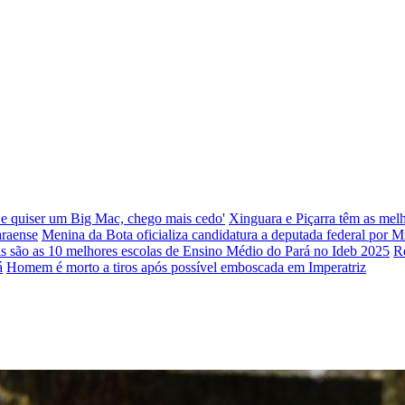
e quiser um Big Mac, chego mais cedo'
Xinguara e Piçarra têm as melh
araense
Menina da Bota oficializa candidatura a deputada federal por M
is são as 10 melhores escolas de Ensino Médio do Pará no Ideb 2025
R
á
Homem é morto a tiros após possível emboscada em Imperatriz