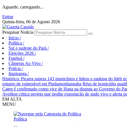
Aguarde, carregando...
Entrar
Quinta-feira, 06 de Agosto 2026
Pesquisar Notícia
Início
/
Política
/
Sul e sudeste do Pará
/
Eleições 2026
/
Futebol
/
Câmeras Ao Vivo
/
Polícia
/
Itupiranga
/
Histórico: Piçarra supera 143 municípios e lidera o ranking do Ideb no
estupro de vulnerável em Pindamonhangaba
Réus de homicídio quali
Caten é confirmado como vice de Hana na disputa ao Governo do Pa
Aveilton critica projeto que proíbe exportação de gado vivo e alerta p
EM ALTA
MENU
Política