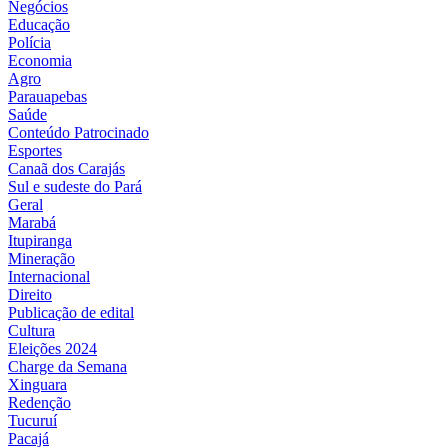
Negócios
Educação
Polícia
Economia
Agro
Parauapebas
Saúde
Conteúdo Patrocinado
Esportes
Canaã dos Carajás
Sul e sudeste do Pará
Geral
Marabá
Itupiranga
Mineração
Internacional
Direito
Publicação de edital
Cultura
Eleições 2024
Charge da Semana
Xinguara
Redenção
Tucuruí
Pacajá