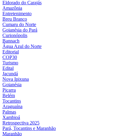
Eldorado do Carajás
Amazônia
Entretenimento
Breu Branco
Cumaru do Norte
Goianésia do Pará
Curionópolis
Bannach
Água Azul do Norte
Editorial
COP30
Turismo
Edital
Jacundá
Nova Ipixuna
Goianésia
Piçarra
Belém
Tocantins
Araguaína
Palmas
Xambioá
Retrospectiva 2025
Pará, Tocantins e Maranhão
Maranhão