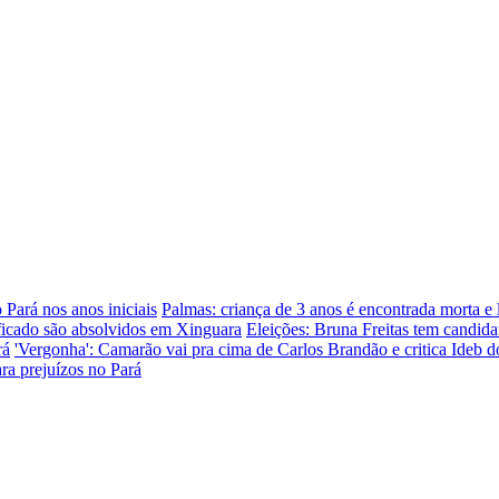
 Pará nos anos iniciais
Palmas: criança de 3 anos é encontrada morta e
ficado são absolvidos em Xinguara
Eleições: Bruna Freitas tem candida
rá
'Vergonha': Camarão vai pra cima de Carlos Brandão e critica Ideb
ara prejuízos no Pará