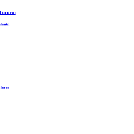
 Tucuruí
fantil
olares