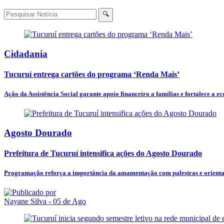
🔍
Cidadania
Tucuruí entrega cartões do programa ‘Renda Mais’
Ação da Assistência Social garante apoio financeiro a famílias e fortalece a e
Agosto Dourado
Prefeitura de Tucuruí intensifica ações do Agosto Dourado
Programação reforça a importância da amamentação com palestras e orienta
Nayane Silva
- 05 de Ago