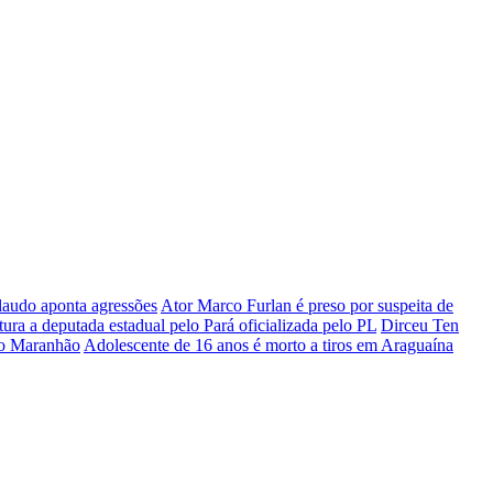
 laudo aponta agressões
Ator Marco Furlan é preso por suspeita de
tura a deputada estadual pelo Pará oficializada pelo PL
Dirceu Ten
 do Maranhão
Adolescente de 16 anos é morto a tiros em Araguaína