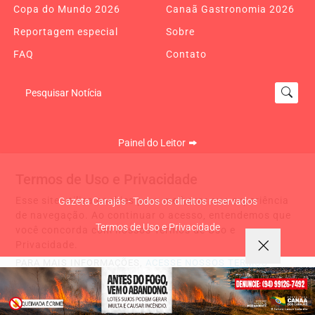
Copa do Mundo 2026
Canaã Gastronomia 2026
Reportagem especial
Sobre
FAQ
Contato
Pesquisar Notícia
Painel do Leitor
Termos de Uso e Privacidade
Esse site utiliza cookies para melhorar sua experiência
Gazeta Carajás - Todos os direitos reservados
de navegação. Ao continuar o acesso, entendemos que
Termos de Uso e Privacidade
você concorda com nossos Termos de Uso e
Privacidade.
PARA MAIS INFORMAÇÕES,
ACESSE NOSSOS TERMOS
CLICANDO AQUI
PROSSEGUIR