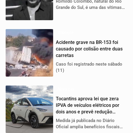
Romildo Colombo, natural do Rio
Grande do Sul, é uma das vítimas
da tragédia registrada no último
sábado (11)
Trânsito
Acidente grave na BR-153 foi
causado por colisão entre duas
carretas
Caso foi registrado neste sábado
(11)
Nova Lei
Tocantins aprova lei que zera
IPVA de veículos elétricos por
dois anos e prevê redução
gradual até 2030
Medida já publicada no Diário
Oficial amplia benefícios fiscais