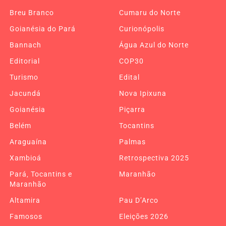
Breu Branco
Cumaru do Norte
Goianésia do Pará
Curionópolis
Bannach
Água Azul do Norte
Editorial
COP30
Turismo
Edital
Jacundá
Nova Ipixuna
Goianésia
Piçarra
Belém
Tocantins
Araguaína
Palmas
Xambioá
Retrospectiva 2025
Pará, Tocantins e
Maranhão
Maranhão
Altamira
Pau D’Arco
Famosos
Eleições 2026