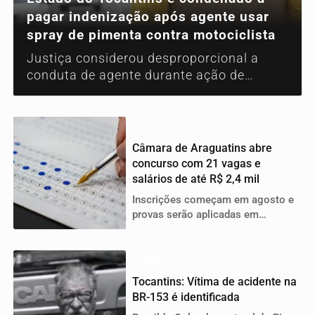
pagar indenização após agente usar
spray de pimenta contra motociclista
Justiça considerou desproporcional a
conduta de agente durante ação de
trânsito na capital
Concurso
Câmara de Araguatins abre
concurso com 21 vagas e
salários de até R$ 2,4 mil
Inscrições começam em agosto e
provas serão aplicadas em
setembro; oportunidades são para
níveis fundamental, médio e
técnico
Tocantins
Tocantins: Vítima de acidente na
BR-153 é identificada