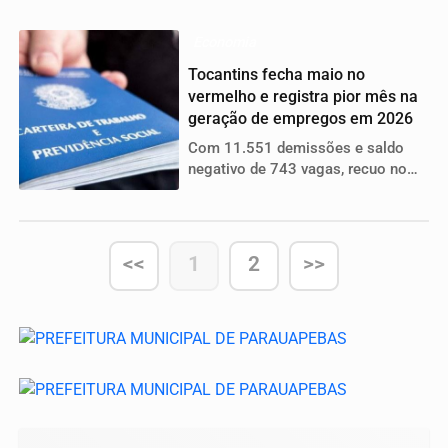
para veículos elétricos, híbridos e
também para modelos com mais
de 20 anos
Economia
Tocantins fecha maio no
vermelho e registra pior mês na
geração de empregos em 2026
Com 11.551 demissões e saldo
negativo de 743 vagas, recuo no
mercado de trabalho formal foi
puxado principalmente pelos
setores de serviços e agropecuária
<<
1
2
>>