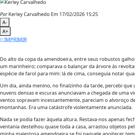
Por
Kerley Carvalhedo
Em 17/02/2026 15:25
A-
A+
IMPRIMIR
Do alto da copa da amendoeira, entre seus robustos galhos,
um marinheiro; comparava o balançar da árvore às revolt
espécie de farol para mim: lá de cima, conseguia notar q
Um dia, ainda menino, no finalzinho da tarde, percebi qu
nuvens densas e escuras anunciavam a chegada de uma vio
ventos sopravam incessantemente, pareciam o alvoroço d
montanhas. Era uma catástrofe violentamente anunciada.
Nada se podia fazer àquela altura. Restava-nos apenas fech
ventania destelhou quase toda a casa, arrastou objetos pel
minha majestosa amendoeira se foi naquele anoitecer tem