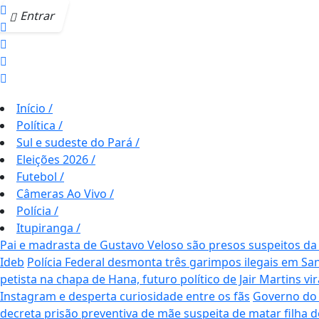
Entrar
Início
/
Política
/
Sul e sudeste do Pará
/
Eleições 2026
/
Futebol
/
Câmeras Ao Vivo
/
Polícia
/
Itupiranga
/
Pai e madrasta de Gustavo Veloso são presos suspeitos 
Ideb
Polícia Federal desmonta três garimpos ilegais em Sa
petista na chapa de Hana, futuro político de Jair Martins vi
Instagram e desperta curiosidade entre os fãs
Governo do 
decreta prisão preventiva de mãe suspeita de matar filha 