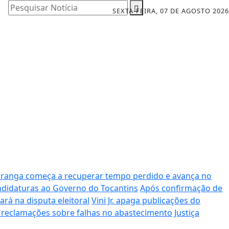
Pesquisar Notícia
SEXTA-FEIRA, 07 DE AGOSTO 2026
iranga começa a recuperar tempo perdido e avança no
andidaturas ao Governo do Tocantins
Após confirmação de
rá na disputa eleitoral
Vini Jr. apaga publicações do
 reclamações sobre falhas no abastecimento
Justiça