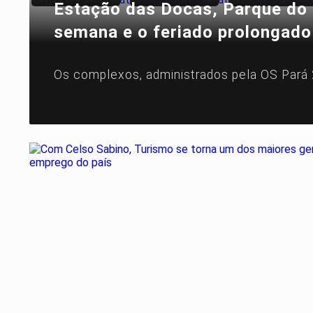
Estação das Docas, Parque do U
semana e o feriado prolongado
NOTÍCIAS
TURISMO
EM
Os complexos, administrados pela OS Pará 2