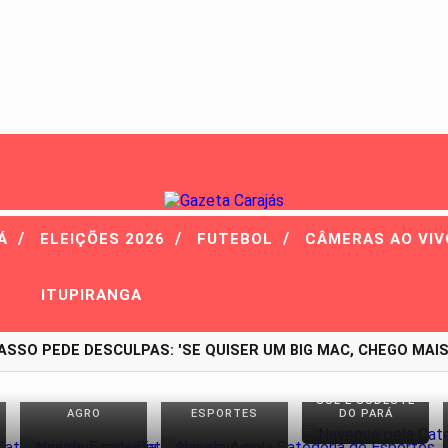
/
/
/
RÁ
ELEIÇÕES 2026
FUTEBOL
CÂMERAS AO VI
ITUPIRANGA
O PEDE DESCULPAS: 'SE QUISER UM BIG MAC, CHEGO MAIS 
SUL E SUDESTE
AGRO
ESPORTES
DO PARÁ