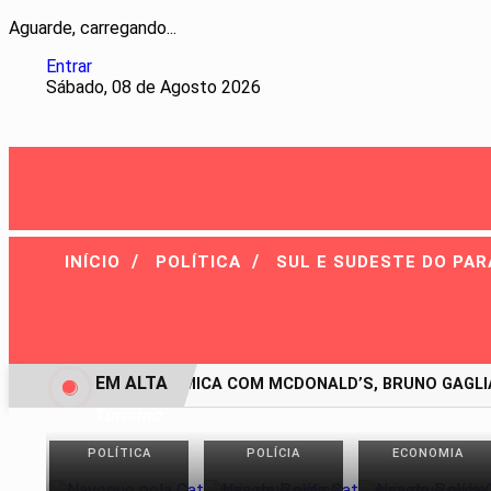
Aguarde, carregando...
Entrar
Sábado, 08 de Agosto 2026
/
/
INÍCIO
POLÍTICA
SUL E SUDESTE DO PA
EM ALTA
APÓS POLÊMICA COM MCDONALD’S, BRUNO GAGLIASS
Turismo
POLÍTICA
POLÍCIA
ECONOMIA