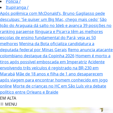
Polícia
/
Itupiranga
/
Após polêmica com McDonald’s, Bruno Gagliasso pede
desculpas: 'Se quiser um Big Mac, chego mais cedo'
São
João do Araguaia dá salto no Ideb e avança 39 posições no
ranking paraense
Xinguara e Piçarra têm as melhores
escolas de ensino fundamental do Pará; veja as 50
melhores
Menina da Bota oficializa candidatura a
deputada federal por Minas Gerais
Remo anuncia atacante
colombiano destaque da Copinha 2026
Homem é morto a
tiros após possível emboscada em Imperatriz
Acidente
envolvendo três veículos é registrado na BR-230 em
Marabá
Mãe de 18 anos e filha de 1 ano desaparecem
após viagem para encontrar homem conhecido em jogo
online
Morte de crianças no HC em São Luís vira debate
político entre Orleans e Braide
EM ALTA
MENU