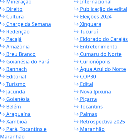
Mineração
Internacional
Direito
Publicação de edital
Cultura
Eleições 2024
Charge da Semana
Xinguara
Redenção
Tucuruí
Pacajá
Eldorado do Carajás
Amazônia
Entretenimento
Breu Branco
Cumaru do Norte
Goianésia do Pará
Curionópolis
Bannach
Água Azul do Norte
Editorial
COP30
Turismo
Edital
Jacundá
Nova Ipixuna
Goianésia
Piçarra
Belém
Tocantins
Araguaína
Palmas
Xambioá
Retrospectiva 2025
Pará, Tocantins e
Maranhão
Maranhão