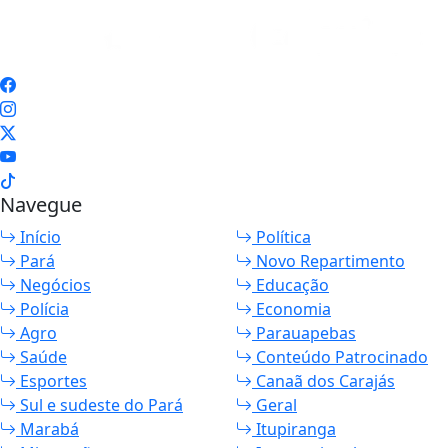
Navegue
Início
Política
Pará
Novo Repartimento
Negócios
Educação
Polícia
Economia
Agro
Parauapebas
Saúde
Conteúdo Patrocinado
Esportes
Canaã dos Carajás
Sul e sudeste do Pará
Geral
Marabá
Itupiranga