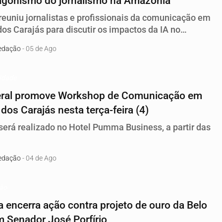
agonismo do jornalismo na Amazônia
reuniu jornalistas e profissionais da comunicação em
os Carajás para discutir os impactos da IA no
smo, valorizar a comunicação produzida na Amazônia
edação
- 05 de Ago
tivar a participação no 13º Prêmio Simineral de
cação
idade
eral promove Workshop de Comunicação em
dos Carajás nesta terça-feira (4)
será realizado no Hotel Pumma Business, a partir das
edação
- 04 de Ago
ção
a encerra ação contra projeto de ouro da Belo
 Senador José Porfírio