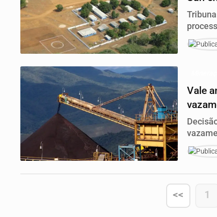
Tribuna
process
licenci
Minera
Vale a
vazame
Decisão
vazamen
Adminis
acionis
<<
1