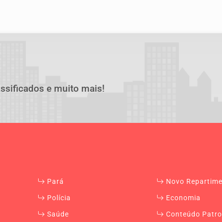
assificados e muito mais!
Pará
Novo Repartim
Polícia
Economia
Saúde
Conteúdo Patro