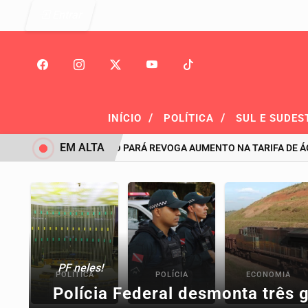
Entrar
/
/
INÍCIO
POLÍTICA
SUL E SUDES
EM ALTA
GOVERNO DO PARÁ REVOGA AUMENTO NA TARIFA DE ÁG
PF neles!
POLÍTICA
POLÍCIA
ECONOMIA
Polícia Federal desmonta três 