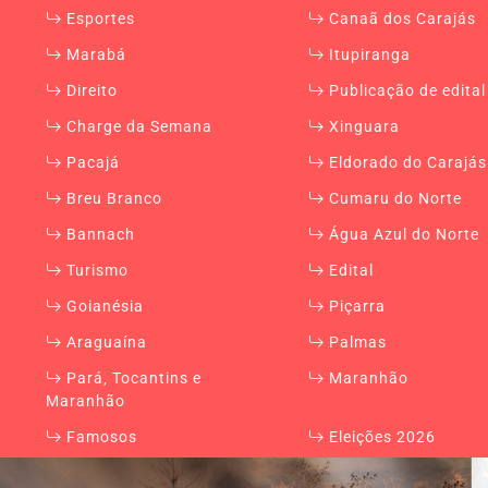
Esportes
Canaã dos Carajás
Marabá
Itupiranga
Direito
Publicação de edital
Charge da Semana
Xinguara
Pacajá
Eldorado do Carajás
Breu Branco
Cumaru do Norte
Bannach
Água Azul do Norte
Turismo
Edital
Goianésia
Piçarra
Araguaína
Palmas
Pará, Tocantins e
Maranhão
Maranhão
Famosos
Eleições 2026
Reportagem especial
Sobre