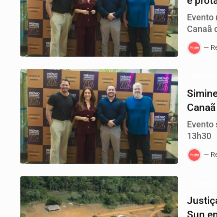
e prot
Evento 
Canaã d
jornali
R
e incen
Comuni
Oportun
Simin
Canaã 
Evento 
13h30
R
Minera
Justiç
Sun em