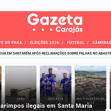
/
/
/
TE DO PARÁ
ELEIÇÕES 2026
FUTEBOL
CÂMERAS
UA EM SANTARÉM APÓS RECLAMAÇÕES SOBRE FALHAS NO ABASTEC
AGRO
ESPORTES
SUL E SUDESTE DO
PARÁ
garimpos ilegais em Santa Maria