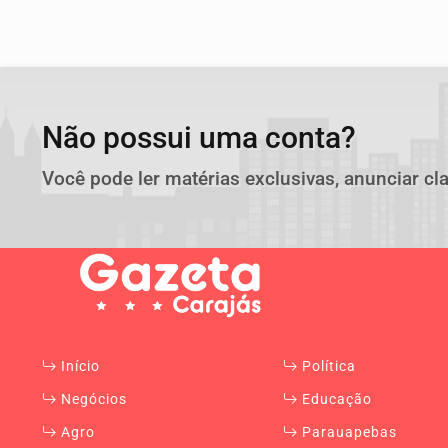
Não possui uma conta?
Você pode ler matérias exclusivas, anunciar cl
Início
Política
Negócios
Educação
Agro
Parauapebas