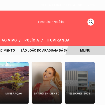
SEXTA-FEIRA, 07 DE AGOSTO 2026
Pesquisar Notícia
/
/
 AO VIVO
POLÍCIA
ITUPIRANGA
MENU
IMENTO
SÃO JOÃO DO ARAGUAIA DÁ SALTO NO IDEB E AVANÇA 39
MINERAÇÃO
ENTRETENIMENTO
ELEIÇÕES 2026