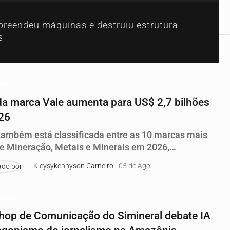
preendeu máquinas e destruiu estrutura
s
ção
da marca Vale aumenta para US$ 2,7 bilhões
26
também está classificada entre as 10 marcas mais
de Mineração, Metais e Minerais em 2026,
ndo uma pontuação de 72,9 em 100 no Índice de
Kleysykennyson Carneiro
- 05 de Ago
e Marca (BSI) e uma classificação AA
cação
op de Comunicação do Simineral debate IA