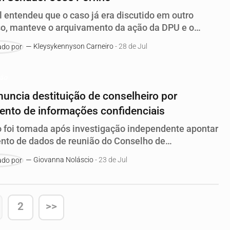
l entendeu que o caso já era discutido em outro
o, manteve o arquivamento da ação da DPU e o
amento do projeto segue em andamento
Kleysykennyson Carneiro
- 28 de Jul
ção
nuncia destituição de conselheiro por
nto de informações confidenciais
 foi tomada após investigação independente apontar
to de dados de reunião do Conselho de
tração; medida ainda depende de aprovação dos
Giovanna Noláscio
- 23 de Jul
tas
2
>>