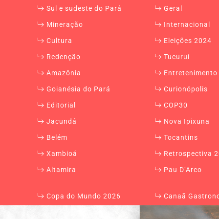
Sul e sudeste do Pará
Geral
Mineração
Internacional
Cultura
Eleições 2024
Redenção
Tucuruí
Amazônia
Entretenimento
Goianésia do Pará
Curionópolis
Editorial
COP30
Jacundá
Nova Ipixuna
Belém
Tocantins
Xambioá
Retrospectiva 
Altamira
Pau D’Arco
Copa do Mundo 2026
Canaã Gastron
FAQ
Contato