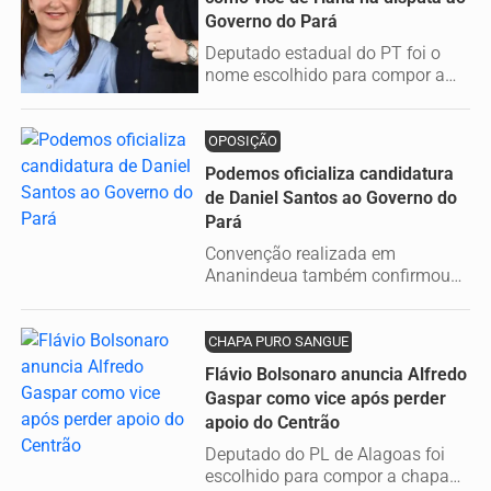
Governo do Pará
Deputado estadual do PT foi o
nome escolhido para compor a
chapa majoritária liderada pelo
MDB...
OPOSIÇÃO
Podemos oficializa candidatura
de Daniel Santos ao Governo do
Pará
Convenção realizada em
Ananindeua também confirmou
Zequinha Marinho como
candidato ao Senado e...
CHAPA PURO SANGUE
Flávio Bolsonaro anuncia Alfredo
Gaspar como vice após perder
apoio do Centrão
Deputado do PL de Alagoas foi
escolhido para compor a chapa