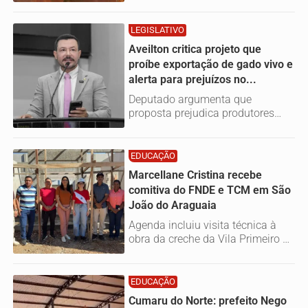
semana pelo gestor
LEGISLATIVO
Aveilton critica projeto que
proíbe exportação de gado vivo e
alerta para prejuízos no...
Deputado argumenta que
proposta prejudica produtores
rurais e afeta a economia
paraense
EDUCAÇÃO
Marcellane Cristina recebe
comitiva do FNDE e TCM em São
João do Araguaia
Agenda incluiu visita técnica à
obra da creche da Vila Primeiro de
Março, que será entregue em...
EDUCAÇÃO
Cumaru do Norte: prefeito Nego