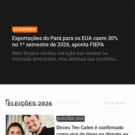
ECONOMIA
Exportações do Pará para os EUA caem 30%
no 1º semestre de 2026, aponta FIEPA
Nota técnica mostra retração nas vendas ao
mercado americano, mas destaca que produtos...
ELEIÇÕES 2026
VEJA MAIS
ELEIÇÕES 2026
Dirceu Ten Caten é confirmado
como vice de Hana na disputa ao