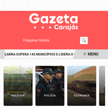
Entrar
Pesquisar Notícia
MENU
IÇARRA SUPERA 143 MUNICÍPIOS E LIDERA O RANKING DO IDEB NO PA
EM ALTA
POLÍTICA
POLÍCIA
ECONOMIA