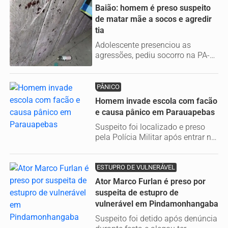
Baião: homem é preso suspeito
de matar mãe a socos e agredir
tia
Adolescente presenciou as
agressões, pediu socorro na PA-
151 e conseguiu uma van para
levar a...
PÂNICO
Homem invade escola com facão
e causa pânico em Parauapebas
Suspeito foi localizado e preso
pela Polícia Militar após entrar na
unidade de ensino...
ESTUPRO DE VULNERÁVEL
Ator Marco Furlan é preso por
suspeita de estupro de
vulnerável em Pindamonhangaba
Suspeito foi detido após denúncia