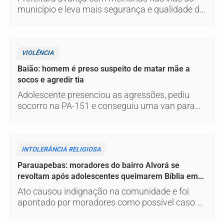
município e leva mais segurança e qualidade de
vida aos moradores
VIOLÊNCIA
Baião: homem é preso suspeito de matar mãe a
socos e agredir tia
Adolescente presenciou as agressões, pediu
socorro na PA-151 e conseguiu uma van para
levar a mãe até o hospital de Breu Branco, mas
ela não resistiu
INTOLERÂNCIA RELIGIOSA
Parauapebas: moradores do bairro Alvorá se
revoltam após adolescentes queimarem Bíblia em
frente a igreja
Ato causou indignação na comunidade e foi
apontado por moradores como possível caso de
intolerância religiosa; circunstâncias ainda