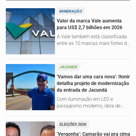
MINERAÇÃO
Valor da marca Vale aumenta
para US$ 2,7 bilhões em 2026
A Vale também está classificada
entre as 10 marcas mais fortes de
Mineração, Metais e Minerais em
2026, alcançando uma pontuação
de 72,9 em 100 no Índice de Força
JACUNDÁ
de Marca (BSI) e uma
classificação AA
'Vamos dar uma cara nova': Itonir
detalha projeto de modernização
da entrada de Jacundá
Com iluminação em LED e
paisagismo moderno, obra de
reforma dos dois portais de
entrada do município foi assinada
ELEIÇÕES 2026
pelo prefeito
'Vergonha': Camarão vai pra cima