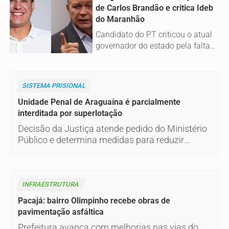
de Carlos Brandão e critica Ideb
do Maranhão
Candidato do PT criticou o atual
governador do estado pela falta
de investimentos no setor e
apontou a queda do Maranhão no
ranking do Ideb
SISTEMA PRISIONAL
Unidade Penal de Araguaína é parcialmente
interditada por superlotação
Decisão da Justiça atende pedido do Ministério
Público e determina medidas para reduzir
presos e melhorar estrutura do local
INFRAESTRUTURA
Pacajá: bairro Olimpinho recebe obras de
pavimentação asfáltica
Prefeitura avança com melhorias nas vias do