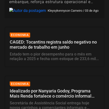
embarque, reforça estrutura operacional e
abre espaço...
Kleysykennyson Carneiro / 03 de Ago
ECONOMIA
CAGED: Tocantins registra saldo negativo no
mercado de trabalho em junho
Estado tem o pior desempenho para o mês em
relação a 2025 e fecha com estoque de 233,6 mil...
ECONOMIA
Idealizado por Nanyaria Godoy, Programa
Mais Renda fortalece o comércio informal
de...
Secretária de Assistência Social entrega hoje
novos carrinhos a comerciantes informais e...