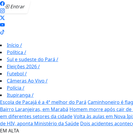
Entrar
Início
/
Política
/
Sul e sudeste do Pará
/
Eleições 2026
/
Futebol
/
Câmeras Ao Vivo
/
Polícia
/
Itupiranga
/
Escola de Pacajá é a 4ª melhor do Pará
Caminhoneiro é fla
Bairro Laranjeiras, em Marabá
Homem morre após cair de a
em diferentes setores da cidade
Volta às aulas em Nova Ip
de HIV, aponta Ministério da Saúde
Dois acidentes aconte
EM ALTA