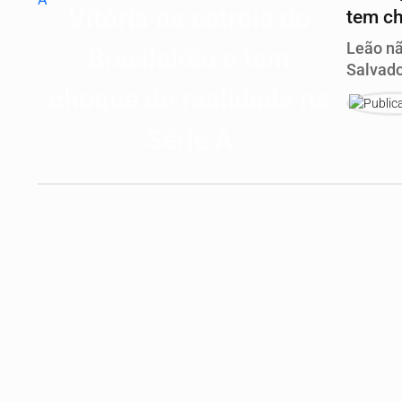
tem ch
Leão nã
Salvado
Brasilei