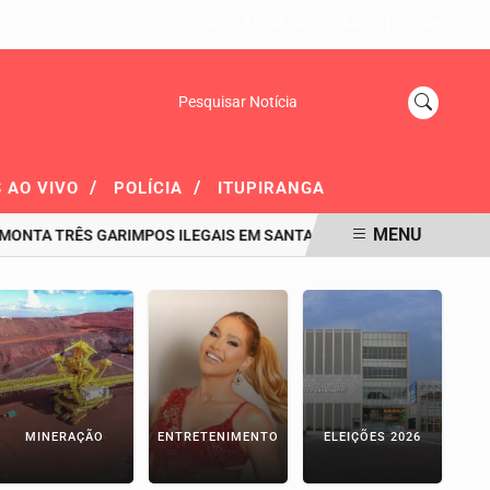
SEXTA-FEIRA, 07 DE AGOSTO 2026
Pesquisar Notícia
/
/
 AO VIVO
POLÍCIA
ITUPIRANGA
MENU
NTA TRÊS GARIMPOS ILEGAIS EM SANTA MARIA DAS BARREIRAS
MINERAÇÃO
ENTRETENIMENTO
ELEIÇÕES 2026