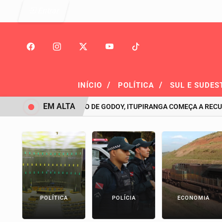
Entrar
/
/
INÍCIO
POLÍTICA
SUL E SUDES
EM ALTA
SOB COMANDO DE GODOY, ITUPIRANGA COMEÇA A RECUPER
POLÍTICA
POLÍCIA
ECONOMIA