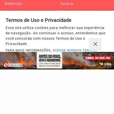
Redenção
Tucuruí
Pacajá
Eldorado do Carajás
Termos de Uso e Privacidade
Amazônia
Entretenimento
Esse site utiliza cookies para melhorar sua experiência
Breu Branco
Cumaru do Norte
de navegação. Ao continuar o acesso, entendemos que
Goianésia do Pará
Curionópolis
você concorda com nossos Termos de Uso e
Privacidade.
Bannach
Água Azul do Norte
PARA MAIS INFORMAÇÕES,
ACESSE NOSSOS TERMOS
Editorial
COP30
CLICANDO AQUI
Turismo
Edital
PROSSEGUIR
Jacundá
Nova Ipixuna
Goianésia
Piçarra
Belém
Tocantins
Araguaína
Palmas
Xambioá
Retrospectiva 2025
Pará, Tocantins e
Maranhão