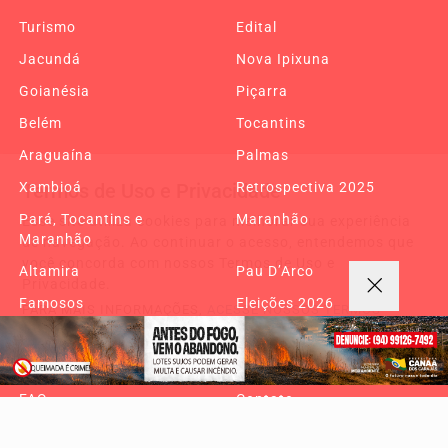
Turismo
Edital
Jacundá
Nova Ipixuna
Goianésia
Piçarra
Belém
Tocantins
Araguaína
Palmas
Termos de Uso e Privacidade
Xambioá
Retrospectiva 2025
Pará, Tocantins e
Maranhão
Esse site utiliza cookies para melhorar sua experiência
Maranhão
de navegação. Ao continuar o acesso, entendemos que
você concorda com nossos Termos de Uso e
Altamira
Pau D’Arco
Privacidade.
Famosos
Eleições 2026
PARA MAIS INFORMAÇÕES,
ACESSE NOSSOS TERMOS
CLICANDO AQUI
Copa do Mundo 2026
Canaã Gastronomia 2026
PROSSEGUIR
Reportagem especial
Sobre
FAQ
Contato