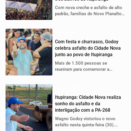
Com nova creche e asfalto de alto
padrão, famílias do Novo Planalto,
Mutirão e Primavera ganham mais
qualidade de vida
Conquista
Com festa e churrasco, Godoy
celebra asfalto do Cidade Nova
junto ao povo de Itupiranga
Mais de 1.500 pessoas se
reuniram para comemorar a
entrega da pavimentação e o novo
acesso à PA-268
Infraestrutura
Itupiranga: Cidade Nova realiza
sonho do asfalto e da
interligação com a PA-268
Wagno Godoy vistoriou o novo
asfalto nesta quinta-feira (30).