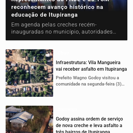
reconhecem avanço histórico na
educação de Itupiranga
Em agenda pelas creches recém-
inauguradas no município, autoridades
destacaram o empenho da gestão Wagno
Godoy na conclusão e entrega de obras
fundamentais para a educação infantil
Obras
Infraestrutura: Vila Mangueira
vai receber asfalto em Itupiranga
Prefeito Wagno Godoy visitou a
comunidade na segunda-feira (3)
para anunciar a iniciativa
Itupiranga
Godoy assina ordem de serviço
de nova creche e leva asfalto a
três bairros de Itupiranga