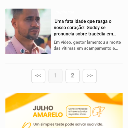
Prefeito reúne a comunidade nesta
tarde para um churrasco em
comemoração
Itupiranga
'Uma fatalidade que rasga o
nosso coração': Godoy se
pronuncia sobre tragédia em
Itupiranga
Em vídeo, gestor lamentou a morte
das vítimas em acampamento e
prestou solidariedade às famílias
<<
1
2
>>