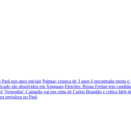
 Pará nos anos iniciais
Palmas: criança de 3 anos é encontrada morta e
ficado são absolvidos em Xinguara
Eleições: Bruna Freitas tem candida
rá
'Vergonha': Camarão vai pra cima de Carlos Brandão e critica Ideb
ara prejuízos no Pará