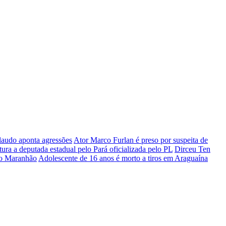
 laudo aponta agressões
Ator Marco Furlan é preso por suspeita de
tura a deputada estadual pelo Pará oficializada pelo PL
Dirceu Ten
 do Maranhão
Adolescente de 16 anos é morto a tiros em Araguaína