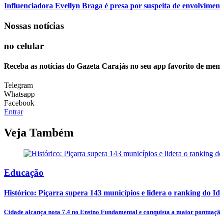
Influenciadora Evellyn Braga é presa por suspeita de envolvime
Nossas notícias
no celular
Receba as notícias do Gazeta Carajás no seu app favorito de men
Telegram
Whatsapp
Facebook
Entrar
Veja Também
Educação
Histórico: Piçarra supera 143 municípios e lidera o ranking do Id
Cidade alcança nota 7,4 no Ensino Fundamental e conquista a maior pontuaçã