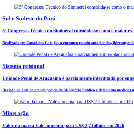
Sul e Sudeste do Pará
5º Congresso Técnico do Simineral consolida-se como o maior eve
Realizado em Canaã dos Carajás, o encontro reuniu autoridades, lideranças da 
Sistema prisional
Unidade Penal de Araguaína é parcialmente interditada por supe
Decisão da Justiça atende pedido do Ministério Público e determina medidas pa
Mineração
Valor da marca Vale aumenta para US$ 2,7 bilhões em 2026