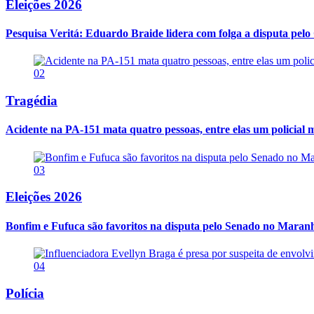
Eleições 2026
Pesquisa Veritá: Eduardo Braide lidera com folga a disputa pe
02
Tragédia
Acidente na PA-151 mata quatro pessoas, entre elas um policial m
03
Eleições 2026
Bonfim e Fufuca são favoritos na disputa pelo Senado no Maran
04
Polícia