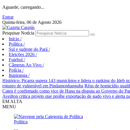
Aguarde, carregando...
Entrar
Quinta-feira, 06 de Agosto 2026
Pesquisar Notícia
Início
/
Política
/
Sul e sudeste do Pará
/
Eleições 2026
/
Futebol
/
Câmeras Ao Vivo
/
Polícia
/
Itupiranga
/
Histórico: Piçarra supera 143 municípios e lidera o ranking do Ideb no
estupro de vulnerável em Pindamonhangaba
Réus de homicídio quali
Caten é confirmado como vice de Hana na disputa ao Governo do Pa
Aveilton critica projeto que proíbe exportação de gado vivo e alerta p
EM ALTA
MENU
Política