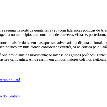
e reuniu na noite de quinta-feira (28) com lideranças políticas de Ara
à agenda no município, com uma roda de conversa, visitas e, posteriorm
pouco mais de duas semanas após sua adversária na disputa eleitoral, 
ço político em uma cidade considerada estratégica na corrida pelo Palá
té outubro, diante da movimentação intensa dos grupos políticos. Tan
suas pré-campanhas. Ainda assim, em um dos maiores colégios eleitorais 
verno do Pará
io do Centrão