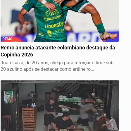
REMO
Remo anuncia atacante colombiano destaque da
Copinha 2026
Juan Isaza, de 20 anos, chega para reforçar o time sub-
20 azulino após se destacar como artilheiro...