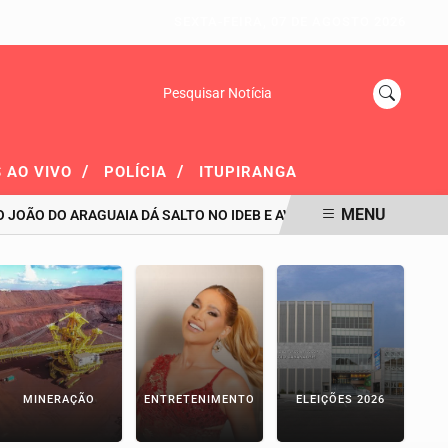
SEXTA-FEIRA, 07 DE AGOSTO 2026
Pesquisar Notícia
/
/
 AO VIVO
POLÍCIA
ITUPIRANGA
MENU
 DO ARAGUAIA DÁ SALTO NO IDEB E AVANÇA 39 POSIÇÕES NO RANK
MINERAÇÃO
ENTRETENIMENTO
ELEIÇÕES 2026