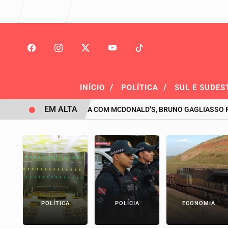
Entrar
/
/
INÍCIO
POLÍTICA
SUL E SUDES
EM ALTA
APÓS POLÊMICA COM MCDONALD’S, BRUNO GAGLIASSO PEDE DES
POLÍTICA
POLÍCIA
ECONOMIA