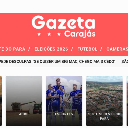
/
/
/
TE DO PARÁ
ELEIÇÕES 2026
FUTEBOL
CÂMERAS
CULPAS: 'SE QUISER UM BIG MAC, CHEGO MAIS CEDO'
SÃO JOÃO
AGRO
ESPORTES
SUL E SUDESTE DO
PARÁ