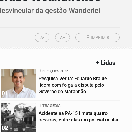
 desvincular da gestão Wanderlei
A-
A+
IMPRIMIR
+ Lidas
ELEIÇÕES 2026
Pesquisa Veritá: Eduardo Braide
lidera com folga a disputa pelo
Governo do Maranhão
01
TRAGÉDIA
Acidente na PA-151 mata quatro
pessoas, entre elas um policial militar
02