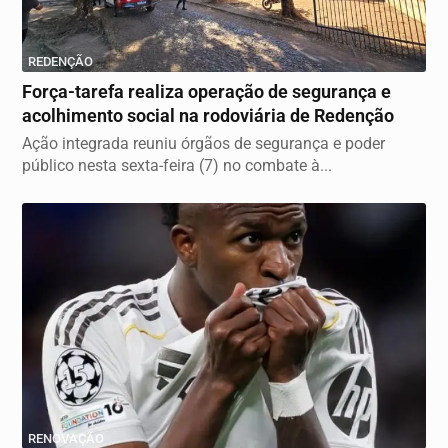
REDENÇÃO
Força-tarefa realiza operação de segurança e
acolhimento social na rodoviária de Redenção
Ação integrada reuniu órgãos de segurança e poder
público nesta sexta-feira (7) no combate à...
RENOVAÇÃO