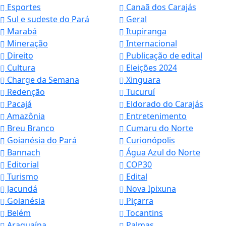
Esportes
Canaã dos Carajás
Sul e sudeste do Pará
Geral
Marabá
Itupiranga
Mineração
Internacional
Direito
Publicação de edital
Cultura
Eleições 2024
Charge da Semana
Xinguara
Redenção
Tucuruí
Pacajá
Eldorado do Carajás
Amazônia
Entretenimento
Breu Branco
Cumaru do Norte
Goianésia do Pará
Curionópolis
Bannach
Água Azul do Norte
Editorial
COP30
Turismo
Edital
Jacundá
Nova Ipixuna
Goianésia
Piçarra
Belém
Tocantins
Araguaína
Palmas