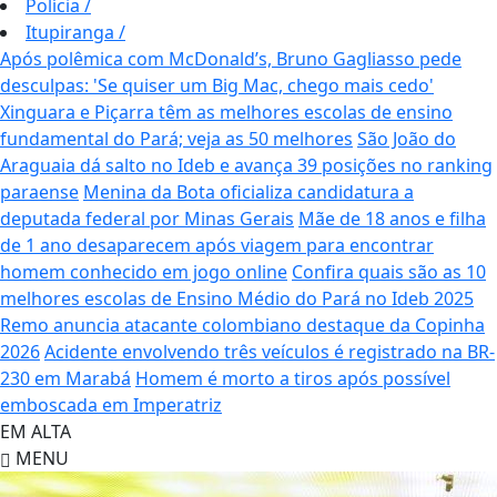
Polícia
/
Itupiranga
/
Após polêmica com McDonald’s, Bruno Gagliasso pede
desculpas: 'Se quiser um Big Mac, chego mais cedo'
Xinguara e Piçarra têm as melhores escolas de ensino
fundamental do Pará; veja as 50 melhores
São João do
Araguaia dá salto no Ideb e avança 39 posições no ranking
paraense
Menina da Bota oficializa candidatura a
deputada federal por Minas Gerais
Mãe de 18 anos e filha
de 1 ano desaparecem após viagem para encontrar
homem conhecido em jogo online
Confira quais são as 10
melhores escolas de Ensino Médio do Pará no Ideb 2025
Remo anuncia atacante colombiano destaque da Copinha
2026
Acidente envolvendo três veículos é registrado na BR-
230 em Marabá
Homem é morto a tiros após possível
emboscada em Imperatriz
EM ALTA
MENU