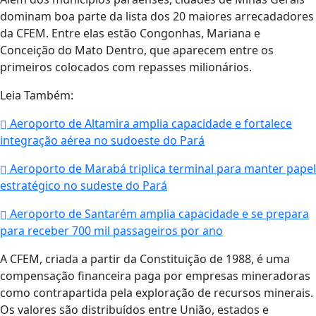
dominam boa parte da lista dos 20 maiores arrecadadores
da CFEM. Entre elas estão
Congonhas
,
Mariana
e
Conceição do Mato Dentro
, que aparecem entre os
primeiros colocados com repasses milionários.
Leia Também:
Aeroporto de Altamira amplia capacidade e fortalece
integração aérea no sudoeste do Pará
Aeroporto de Marabá triplica terminal para manter papel
estratégico no sudeste do Pará
Aeroporto de Santarém amplia capacidade e se prepara
para receber 700 mil passageiros por ano
A CFEM, criada a partir da Constituição de 1988, é uma
compensação financeira paga por empresas mineradoras
como contrapartida pela exploração de recursos minerais.
Os valores são distribuídos entre União, estados e