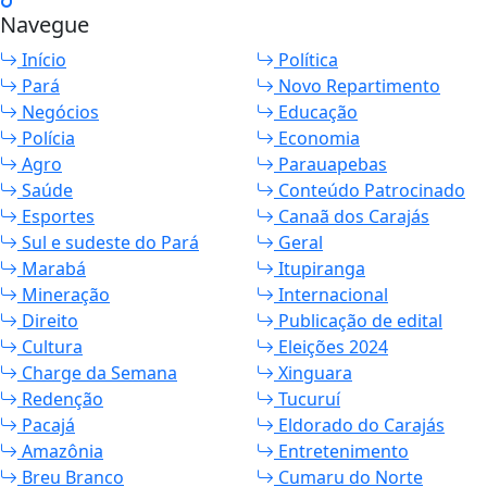
Navegue
Início
Política
Pará
Novo Repartimento
Negócios
Educação
Polícia
Economia
Agro
Parauapebas
Saúde
Conteúdo Patrocinado
Esportes
Canaã dos Carajás
Sul e sudeste do Pará
Geral
Marabá
Itupiranga
Mineração
Internacional
Direito
Publicação de edital
Cultura
Eleições 2024
Charge da Semana
Xinguara
Redenção
Tucuruí
Pacajá
Eldorado do Carajás
Amazônia
Entretenimento
Breu Branco
Cumaru do Norte