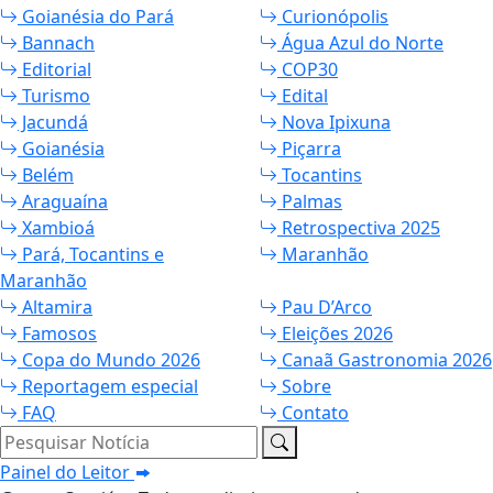
Goianésia do Pará
Curionópolis
Bannach
Água Azul do Norte
Editorial
COP30
Turismo
Edital
Jacundá
Nova Ipixuna
Goianésia
Piçarra
Belém
Tocantins
Araguaína
Palmas
Xambioá
Retrospectiva 2025
Pará, Tocantins e
Maranhão
Maranhão
Altamira
Pau D’Arco
Famosos
Eleições 2026
Copa do Mundo 2026
Canaã Gastronomia 2026
Reportagem especial
Sobre
FAQ
Contato
Pesquisar Notícia
Painel do Leitor