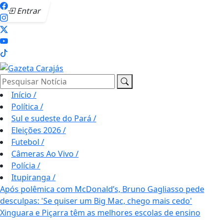
Entrar
Pesquisar Notícia
Início
/
Política
/
Sul e sudeste do Pará
/
Eleições 2026
/
Futebol
/
Câmeras Ao Vivo
/
Polícia
/
Itupiranga
/
Após polêmica com McDonald’s, Bruno Gagliasso pede
desculpas: 'Se quiser um Big Mac, chego mais cedo'
Xinguara e Piçarra têm as melhores escolas de ensino