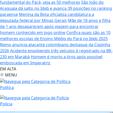
fundamental do Pará; veja as 50 melhores
São João do
Araguaia dá salto no Ideb e avança 39 posições no ranking
paraense
Menina da Bota oficializa candidatura a
deputada federal por Minas Gerais
Mãe de 18 anos e filha
de 1 ano desaparecem após viagem para encontrar
homem conhecido em jogo online
Confira quais são as 10
melhores escolas de Ensino Médio do Pará no Ideb 2025
Remo anuncia atacante colombiano destaque da Copinha
2026
Acidente envolvendo três veículos é registrado na BR-
230 em Marabá
Homem é morto a tiros após possível
emboscada em Imperatriz
EM ALTA
MENU
Política
Polícia