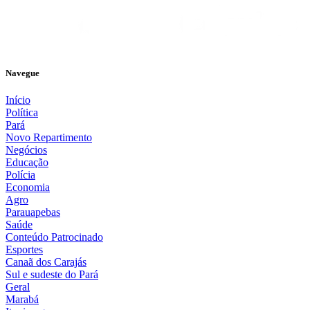
Navegue
Início
Política
Pará
Novo Repartimento
Negócios
Educação
Polícia
Economia
Agro
Parauapebas
Saúde
Conteúdo Patrocinado
Esportes
Canaã dos Carajás
Sul e sudeste do Pará
Geral
Marabá