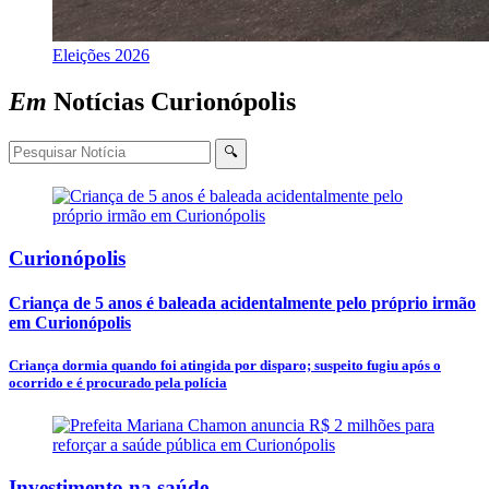
Eleições 2026
Em
Notícias
Curionópolis
🔍
Curionópolis
Criança de 5 anos é baleada acidentalmente pelo próprio irmão
em Curionópolis
Criança dormia quando foi atingida por disparo; suspeito fugiu após o
ocorrido e é procurado pela polícia
Investimento na saúde