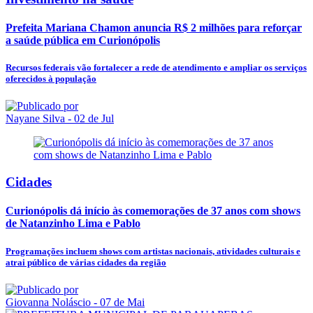
Prefeita Mariana Chamon anuncia R$ 2 milhões para reforçar
a saúde pública em Curionópolis
Recursos federais vão fortalecer a rede de atendimento e ampliar os serviços
oferecidos à população
Nayane Silva
- 02 de Jul
Cidades
Curionópolis dá início às comemorações de 37 anos com shows
de Natanzinho Lima e Pablo
Programações incluem shows com artistas nacionais, atividades culturais e
atrai público de várias cidades da região
Giovanna Noláscio
- 07 de Mai