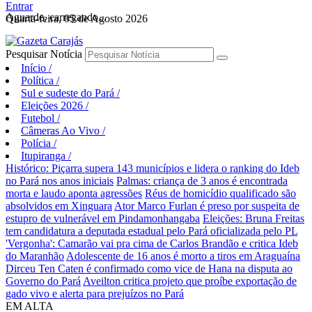
Entrar
Aguarde, carregando...
Quarta-feira, 05 de Agosto 2026
Pesquisar Notícia
Início
/
Política
/
Sul e sudeste do Pará
/
Eleições 2026
/
Futebol
/
Câmeras Ao Vivo
/
Polícia
/
Itupiranga
/
Histórico: Piçarra supera 143 municípios e lidera o ranking do Ideb
no Pará nos anos iniciais
Palmas: criança de 3 anos é encontrada
morta e laudo aponta agressões
Réus de homicídio qualificado são
absolvidos em Xinguara
Ator Marco Furlan é preso por suspeita de
estupro de vulnerável em Pindamonhangaba
Eleições: Bruna Freitas
tem candidatura a deputada estadual pelo Pará oficializada pelo PL
'Vergonha': Camarão vai pra cima de Carlos Brandão e critica Ideb
do Maranhão
Adolescente de 16 anos é morto a tiros em Araguaína
Dirceu Ten Caten é confirmado como vice de Hana na disputa ao
Governo do Pará
Aveilton critica projeto que proíbe exportação de
gado vivo e alerta para prejuízos no Pará
EM ALTA