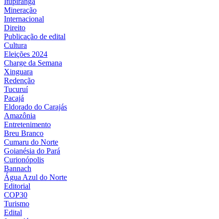
Itupiranga
Mineração
Internacional
Direito
Publicação de edital
Cultura
Eleições 2024
Charge da Semana
Xinguara
Redenção
Tucuruí
Pacajá
Eldorado do Carajás
Amazônia
Entretenimento
Breu Branco
Cumaru do Norte
Goianésia do Pará
Curionópolis
Bannach
Água Azul do Norte
Editorial
COP30
Turismo
Edital