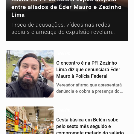
entre aliados de Éder Mauro e Zezinho
Lima
Troca de acusações, vídeos nas redes
sociais e ameaça de expulsão revelam
crise interna no partido na capital
paraense
Belém
O encontro é na PF! Zezinho
Lima diz que denunciará Éder
Mauro à Polícia Federal
Vereador afirma que apresentará
denúncia e cobra a presença do
deputado federal na sede da Polícia
Federal, em Belém
Belém
Cesta básica em Belém sobe
pelo sexto mês seguido e
compromete metade do salário