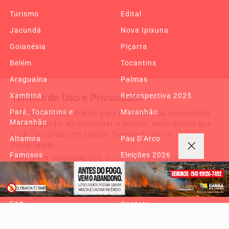
Turismo
Edital
Jacundá
Nova Ipixuna
Goianésia
Piçarra
Belém
Tocantins
Araguaína
Palmas
Termos de Uso e Privacidade
Xambioá
Retrospectiva 2025
Pará, Tocantins e
Maranhão
Esse site utiliza cookies para melhorar sua experiência
Maranhão
de navegação. Ao continuar o acesso, entendemos que
você concorda com nossos Termos de Uso e
Altamira
Pau D’Arco
Privacidade.
Famosos
Eleições 2026
PARA MAIS INFORMAÇÕES,
ACESSE NOSSOS TERMOS
CLICANDO AQUI
Copa do Mundo 2026
Canaã Gastronomia 2026
PROSSEGUIR
Reportagem especial
Sobre
FAQ
Contato