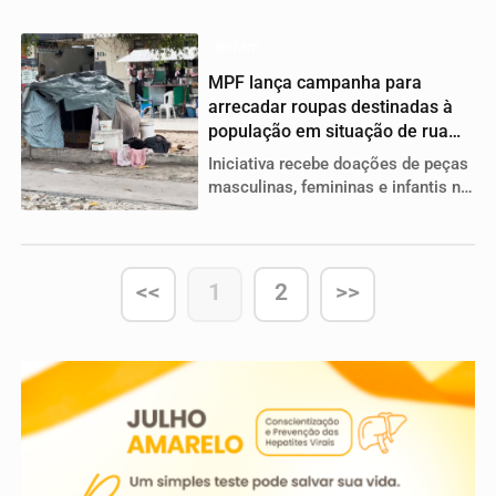
com investimento superior a R$
410 milhões
Belém
MPF lança campanha para
arrecadar roupas destinadas à
população em situação de rua
em Belém
Iniciativa recebe doações de peças
masculinas, femininas e infantis na
sede do órgão e surgiu após
fiscalizações identificarem falta de
vestuário e itens básicos para
pessoas em vulnerabilidade
<<
1
2
>>