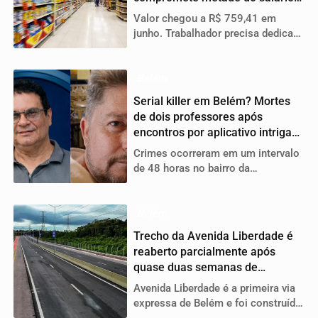
mínimo
Valor chegou a R$ 759,41 em
junho. Trabalhador precisa dedicar
mais de 103 horas por mês só para
comprar alimentos
Belém
Serial killer em Belém? Mortes
de dois professores após
encontros por aplicativo intrigam
a polícia
Crimes ocorreram em um intervalo
de 48 horas no bairro da
Marambaia e apresentam
semelhanças que levaram a Polícia
Civil a investigar uma possível
Belém
ligação entre os caso
Trecho da Avenida Liberdade é
reaberto parcialmente após
quase duas semanas de
interdição
Avenida Liberdade é a primeira via
expressa de Belém e foi construída