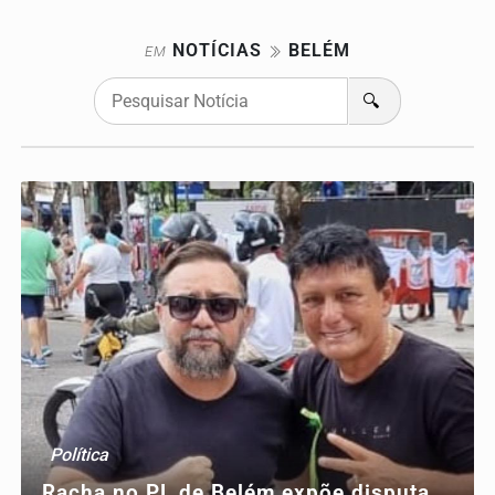
NOTÍCIAS
BELÉM
EM
🔍
Política
Racha no PL de Belém expõe disputa