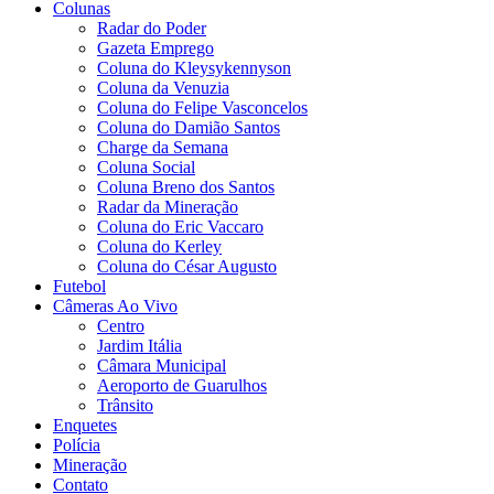
Colunas
Radar do Poder
Gazeta Emprego
Coluna do Kleysykennyson
Coluna da Venuzia
Coluna do Felipe Vasconcelos
Coluna do Damião Santos
Charge da Semana
Coluna Social
Coluna Breno dos Santos
Radar da Mineração
Coluna do Eric Vaccaro
Coluna do Kerley
Coluna do César Augusto
Futebol
Câmeras Ao Vivo
Centro
Jardim Itália
Câmara Municipal
Aeroporto de Guarulhos
Trânsito
Enquetes
Polícia
Mineração
Contato