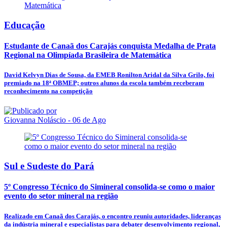
Educação
Estudante de Canaã dos Carajás conquista Medalha de Prata
Regional na Olimpíada Brasileira de Matemática
David Kelvyn Dias de Sousa, da EMEB Ronilton Aridal da Silva Grilo, foi
premiado na 18ª OBMEP; outros alunos da escola também receberam
reconhecimento na competição
Giovanna Noláscio
- 06 de Ago
Sul e Sudeste do Pará
5º Congresso Técnico do Simineral consolida-se como o maior
evento do setor mineral na região
Realizado em Canaã dos Carajás, o encontro reuniu autoridades, lideranças
da indústria mineral e especialistas para debater desenvolvimento regional,