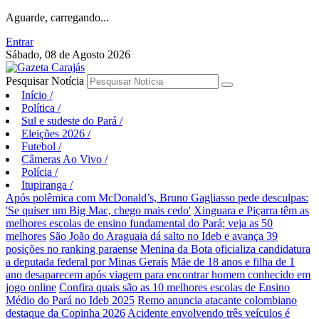
Aguarde, carregando...
Entrar
Sábado, 08 de Agosto 2026
Pesquisar Notícia
Início
/
Política
/
Sul e sudeste do Pará
/
Eleições 2026
/
Futebol
/
Câmeras Ao Vivo
/
Polícia
/
Itupiranga
/
Após polêmica com McDonald’s, Bruno Gagliasso pede desculpas:
'Se quiser um Big Mac, chego mais cedo'
Xinguara e Piçarra têm as
melhores escolas de ensino fundamental do Pará; veja as 50
melhores
São João do Araguaia dá salto no Ideb e avança 39
posições no ranking paraense
Menina da Bota oficializa candidatura
a deputada federal por Minas Gerais
Mãe de 18 anos e filha de 1
ano desaparecem após viagem para encontrar homem conhecido em
jogo online
Confira quais são as 10 melhores escolas de Ensino
Médio do Pará no Ideb 2025
Remo anuncia atacante colombiano
destaque da Copinha 2026
Acidente envolvendo três veículos é