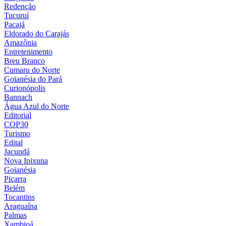
Redenção
Tucuruí
Pacajá
Eldorado do Carajás
Amazônia
Entretenimento
Breu Branco
Cumaru do Norte
Goianésia do Pará
Curionópolis
Bannach
Água Azul do Norte
Editorial
COP30
Turismo
Edital
Jacundá
Nova Ipixuna
Goianésia
Piçarra
Belém
Tocantins
Araguaína
Palmas
Xambioá