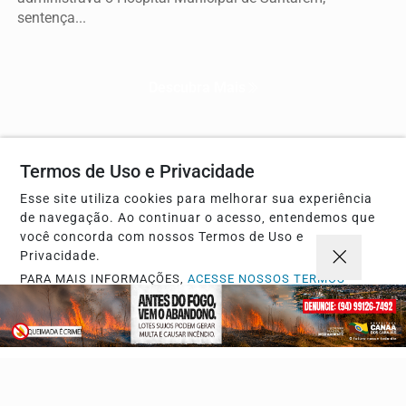
sentença...
Descubra Mais
Termos de Uso e Privacidade
Não possui uma conta?
Esse site utiliza cookies para melhorar sua experiência
Você pode ler matérias exclusivas, anunciar
de navegação. Ao continuar o acesso, entendemos que
classificados e muito mais!
você concorda com nossos Termos de Uso e
Privacidade.
PARA MAIS INFORMAÇÕES,
ACESSE NOSSOS TERMOS
CRIAR MINHA CONTA
CLICANDO AQUI
PROSSEGUIR