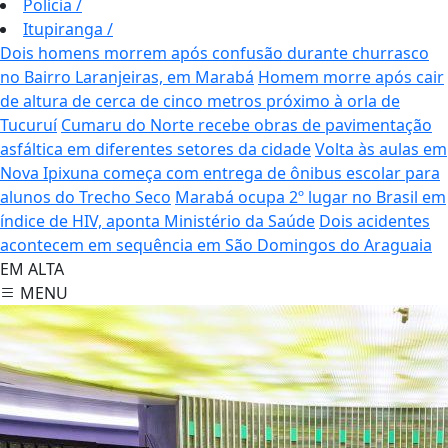
Polícia
/
Itupiranga
/
Dois homens morrem após confusão durante churrasco
no Bairro Laranjeiras, em Marabá
Homem morre após cair
de altura de cerca de cinco metros próximo à orla de
Tucuruí
Cumaru do Norte recebe obras de pavimentação
asfáltica em diferentes setores da cidade
Volta às aulas em
Nova Ipixuna começa com entrega de ônibus escolar para
alunos do Trecho Seco
Marabá ocupa 2º lugar no Brasil em
índice de HIV, aponta Ministério da Saúde
Dois acidentes
acontecem em sequência em São Domingos do Araguaia
EM ALTA
MENU