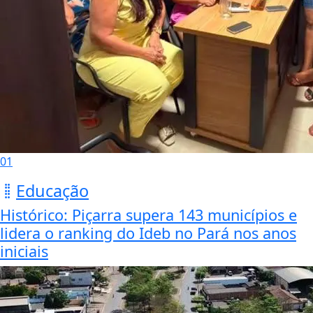
01
Educação
Histórico: Piçarra supera 143 municípios e
lidera o ranking do Ideb no Pará nos anos
iniciais