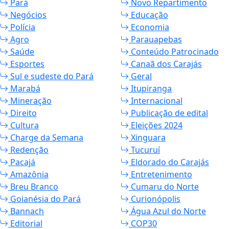
Pará
Novo Repartimento
Negócios
Educação
Polícia
Economia
Agro
Parauapebas
Saúde
Conteúdo Patrocinado
Esportes
Canaã dos Carajás
Sul e sudeste do Pará
Geral
Marabá
Itupiranga
Mineração
Internacional
Direito
Publicação de edital
Cultura
Eleições 2024
Charge da Semana
Xinguara
Redenção
Tucuruí
Pacajá
Eldorado do Carajás
Amazônia
Entretenimento
Breu Branco
Cumaru do Norte
Goianésia do Pará
Curionópolis
Bannach
Água Azul do Norte
Editorial
COP30