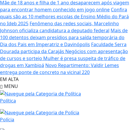
Mãe de 18 anos e filha de 1 ano desaparecem após viagem
para encontrar homem conhecido em jogo online
Confira
quais são as 10 melhores escolas de Ensino Médio do Pará
no Ideb 2025
Fenômeno das redes sociais, Marcelinho
Johnson oficializa candidatura a deputado federal
Mais de
100 detentos deixam presídios para saída temporária do
Dia dos Pais em Imperatriz e Davinópolis
Faculdade Serra
Dourada participa da Carajás Negócios com apresentação
de cursos e sorteio
Mulher é presa suspeita de tráfico de
drogas em Xambioá
Novo Repartimento: Valdir Lemes
entrega ponte de concreto na vicinal 220
EM ALTA
MENU
Política
Polícia