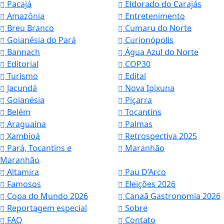
Pacajá
Eldorado do Carajás
Amazônia
Entretenimento
Breu Branco
Cumaru do Norte
Goianésia do Pará
Curionópolis
Bannach
Água Azul do Norte
Editorial
COP30
Turismo
Edital
Jacundá
Nova Ipixuna
Goianésia
Piçarra
Belém
Tocantins
Araguaína
Palmas
Xambioá
Retrospectiva 2025
Pará, Tocantins e
Maranhão
Maranhão
Altamira
Pau D’Arco
Famosos
Eleições 2026
Copa do Mundo 2026
Canaã Gastronomia 2026
Reportagem especial
Sobre
FAQ
Contato