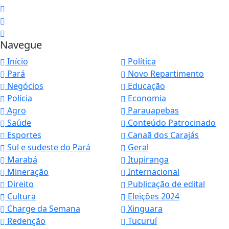
Navegue
Início
Política
Pará
Novo Repartimento
Negócios
Educação
Polícia
Economia
Agro
Parauapebas
Saúde
Conteúdo Patrocinado
Esportes
Canaã dos Carajás
Sul e sudeste do Pará
Geral
Marabá
Itupiranga
Mineração
Internacional
Direito
Publicação de edital
Cultura
Eleições 2024
Charge da Semana
Xinguara
Redenção
Tucuruí