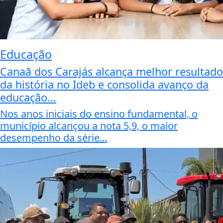
Educação
Canaã dos Carajás alcança melhor resultado
da história no Ideb e consolida avanço da
educação...
Nos anos iniciais do ensino fundamental, o
município alcançou a nota 5,9, o maior
desempenho da série...