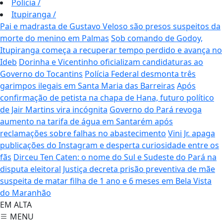
Polícia
/
Itupiranga
/
Pai e madrasta de Gustavo Veloso são presos suspeitos da
morte do menino em Palmas
Sob comando de Godoy,
Itupiranga começa a recuperar tempo perdido e avança no
Ideb
Dorinha e Vicentinho oficializam candidaturas ao
Governo do Tocantins
Polícia Federal desmonta três
garimpos ilegais em Santa Maria das Barreiras
Após
confirmação de petista na chapa de Hana, futuro político
de Jair Martins vira incógnita
Governo do Pará revoga
aumento na tarifa de água em Santarém após
reclamações sobre falhas no abastecimento
Vini Jr. apaga
publicações do Instagram e desperta curiosidade entre os
fãs
Dirceu Ten Caten: o nome do Sul e Sudeste do Pará na
disputa eleitoral
Justiça decreta prisão preventiva de mãe
suspeita de matar filha de 1 ano e 6 meses em Bela Vista
do Maranhão
EM ALTA
MENU