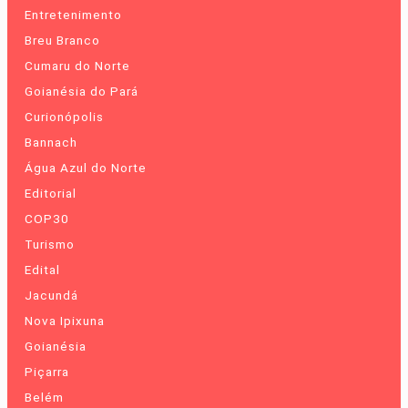
Entretenimento
Breu Branco
Cumaru do Norte
Goianésia do Pará
Curionópolis
Bannach
Água Azul do Norte
Editorial
COP30
Turismo
Edital
Jacundá
Nova Ipixuna
Goianésia
Piçarra
Belém