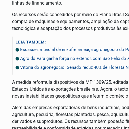
linhas de financiamento.
Os recursos serão concedidos por meio do Plano Brasil Sob
compra de máquinas e equipamentos, ampliação da capa
tecnológica e adaptação dos processos produtivos às exi
LEIA TAMBÉM:
Escassez mundial de enxofre ameaça agronegócio do Pa
Agro do Pará ganha força no exterior, com São Félix do
Vitória do agronegócio: Senado reduz 40% de Floresta N
A medida reformula dispositivos da MP 1309/25, editada 
Estados Unidos às exportações brasileiras. Agora, o tex
novas instabilidades geopolíticas que afetam o comércio e
Além das empresas exportadoras de bens industriais, po
agricultura, pecuária, florestas plantadas, pesca, aquicul
derivados e subprodutos. Os recursos também poderão fin
rastreabilidade e conformidade exigidas por mercados int