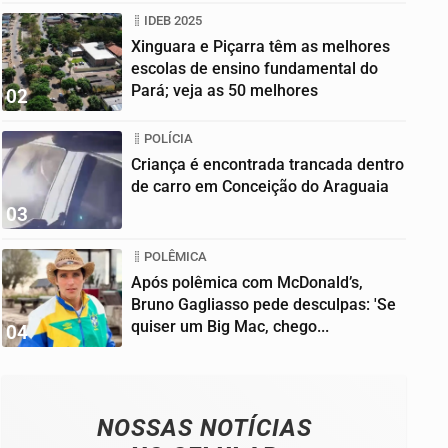
IDEB 2025
Xinguara e Piçarra têm as melhores
escolas de ensino fundamental do
Pará; veja as 50 melhores
02
POLÍCIA
Criança é encontrada trancada dentro
de carro em Conceição do Araguaia
03
POLÊMICA
Após polêmica com McDonald’s,
Bruno Gagliasso pede desculpas: 'Se
quiser um Big Mac, chego...
04
NOSSAS NOTÍCIAS