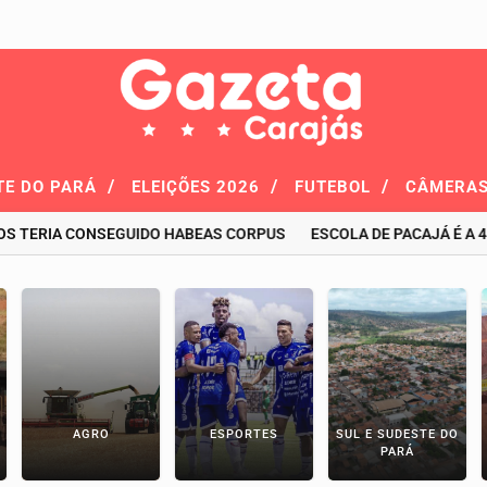
/
/
/
TE DO PARÁ
ELEIÇÕES 2026
FUTEBOL
CÂMERAS
IA CONSEGUIDO HABEAS CORPUS
ESCOLA DE PACAJÁ É A 4ª MEL
AGRO
ESPORTES
SUL E SUDESTE DO
PARÁ