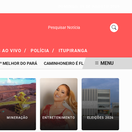
DOMINGO, 09 DE AGOSTO 2026
Pesquisar Notícia
/
/
 AO VIVO
POLÍCIA
ITUPIRANGA
MENU
HOR DO PARÁ
CAMINHONEIRO É FLAGRADO COM 40 COMPRIMIDOS 
MINERAÇÃO
ENTRETENIMENTO
ELEIÇÕES 2026