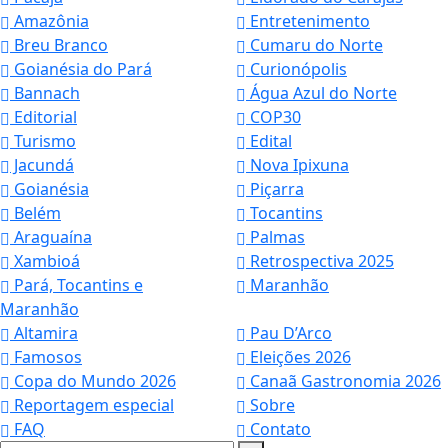
Amazônia
Entretenimento
Breu Branco
Cumaru do Norte
Goianésia do Pará
Curionópolis
Bannach
Água Azul do Norte
Editorial
COP30
Turismo
Edital
Jacundá
Nova Ipixuna
Goianésia
Piçarra
Belém
Tocantins
Araguaína
Palmas
Xambioá
Retrospectiva 2025
Pará, Tocantins e
Maranhão
Maranhão
Altamira
Pau D’Arco
Famosos
Eleições 2026
Copa do Mundo 2026
Canaã Gastronomia 2026
Reportagem especial
Sobre
FAQ
Contato