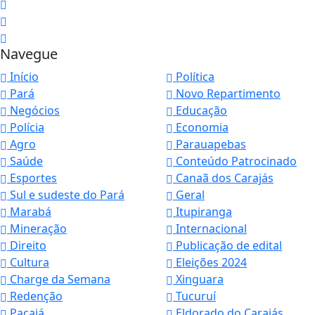
Navegue
Início
Política
Pará
Novo Repartimento
Negócios
Educação
Polícia
Economia
Agro
Parauapebas
Saúde
Conteúdo Patrocinado
Esportes
Canaã dos Carajás
Sul e sudeste do Pará
Geral
Marabá
Itupiranga
Mineração
Internacional
Direito
Publicação de edital
Cultura
Eleições 2024
Charge da Semana
Xinguara
Redenção
Tucuruí
Pacajá
Eldorado do Carajás