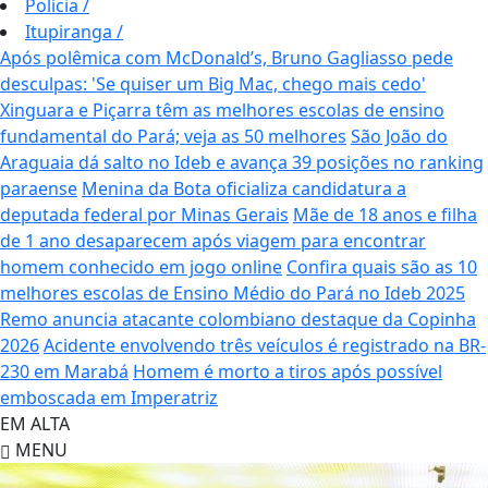
Polícia
/
Itupiranga
/
Após polêmica com McDonald’s, Bruno Gagliasso pede
desculpas: 'Se quiser um Big Mac, chego mais cedo'
Xinguara e Piçarra têm as melhores escolas de ensino
fundamental do Pará; veja as 50 melhores
São João do
Araguaia dá salto no Ideb e avança 39 posições no ranking
paraense
Menina da Bota oficializa candidatura a
deputada federal por Minas Gerais
Mãe de 18 anos e filha
de 1 ano desaparecem após viagem para encontrar
homem conhecido em jogo online
Confira quais são as 10
melhores escolas de Ensino Médio do Pará no Ideb 2025
Remo anuncia atacante colombiano destaque da Copinha
2026
Acidente envolvendo três veículos é registrado na BR-
230 em Marabá
Homem é morto a tiros após possível
emboscada em Imperatriz
EM ALTA
MENU