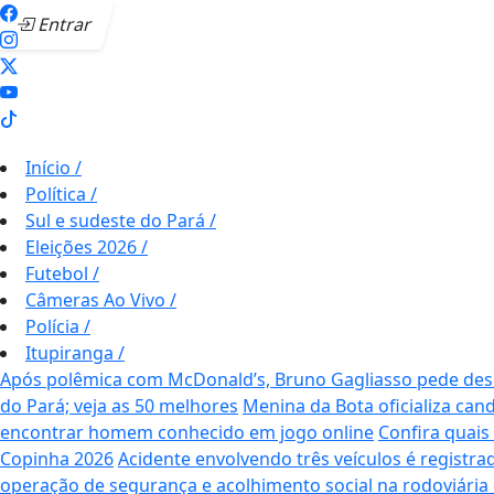
Entrar
Início
/
Política
/
Sul e sudeste do Pará
/
Eleições 2026
/
Futebol
/
Câmeras Ao Vivo
/
Polícia
/
Itupiranga
/
Após polêmica com McDonald’s, Bruno Gagliasso pede desc
do Pará; veja as 50 melhores
Menina da Bota oficializa can
encontrar homem conhecido em jogo online
Confira quais
Copinha 2026
Acidente envolvendo três veículos é regist
operação de segurança e acolhimento social na rodoviári