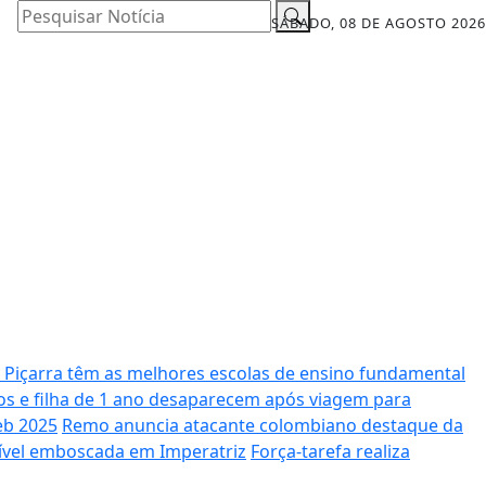
Pesquisar Notícia
SÁBADO, 08 DE AGOSTO 2026
 Piçarra têm as melhores escolas de ensino fundamental
s e filha de 1 ano desaparecem após viagem para
eb 2025
Remo anuncia atacante colombiano destaque da
ível emboscada em Imperatriz
Força-tarefa realiza