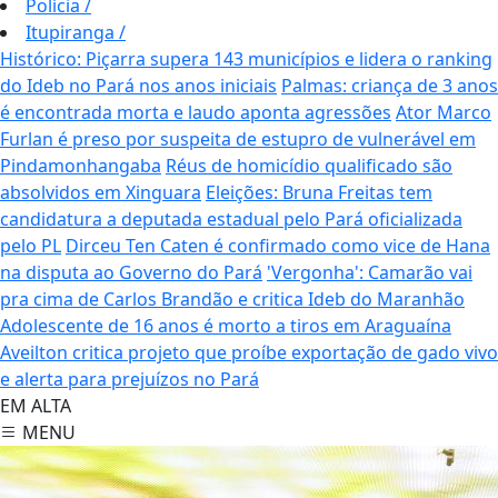
Polícia
/
Itupiranga
/
Histórico: Piçarra supera 143 municípios e lidera o ranking
do Ideb no Pará nos anos iniciais
Palmas: criança de 3 anos
é encontrada morta e laudo aponta agressões
Ator Marco
Furlan é preso por suspeita de estupro de vulnerável em
Pindamonhangaba
Réus de homicídio qualificado são
absolvidos em Xinguara
Eleições: Bruna Freitas tem
candidatura a deputada estadual pelo Pará oficializada
pelo PL
Dirceu Ten Caten é confirmado como vice de Hana
na disputa ao Governo do Pará
'Vergonha': Camarão vai
pra cima de Carlos Brandão e critica Ideb do Maranhão
Adolescente de 16 anos é morto a tiros em Araguaína
Aveilton critica projeto que proíbe exportação de gado vivo
e alerta para prejuízos no Pará
EM ALTA
MENU