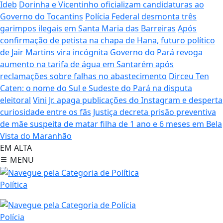
Ideb
Dorinha e Vicentinho oficializam candidaturas ao
Governo do Tocantins
Polícia Federal desmonta três
garimpos ilegais em Santa Maria das Barreiras
Após
confirmação de petista na chapa de Hana, futuro político
de Jair Martins vira incógnita
Governo do Pará revoga
aumento na tarifa de água em Santarém após
reclamações sobre falhas no abastecimento
Dirceu Ten
Caten: o nome do Sul e Sudeste do Pará na disputa
eleitoral
Vini Jr. apaga publicações do Instagram e desperta
curiosidade entre os fãs
Justiça decreta prisão preventiva
de mãe suspeita de matar filha de 1 ano e 6 meses em Bela
Vista do Maranhão
EM ALTA
MENU
Política
Polícia