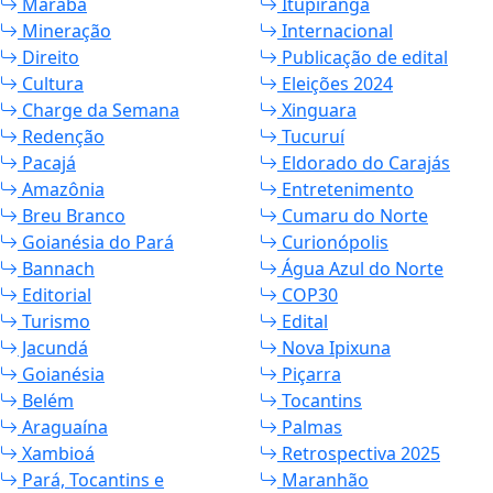
Marabá
Itupiranga
Mineração
Internacional
Direito
Publicação de edital
Cultura
Eleições 2024
Charge da Semana
Xinguara
Redenção
Tucuruí
Pacajá
Eldorado do Carajás
Amazônia
Entretenimento
Breu Branco
Cumaru do Norte
Goianésia do Pará
Curionópolis
Bannach
Água Azul do Norte
Editorial
COP30
Turismo
Edital
Jacundá
Nova Ipixuna
Goianésia
Piçarra
Belém
Tocantins
Araguaína
Palmas
Xambioá
Retrospectiva 2025
Pará, Tocantins e
Maranhão