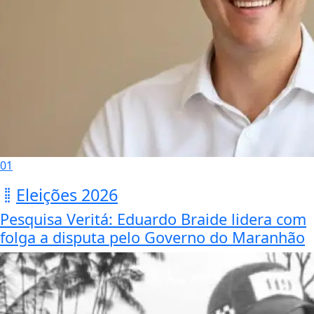
01
Eleições 2026
Pesquisa Veritá: Eduardo Braide lidera com
folga a disputa pelo Governo do Maranhão