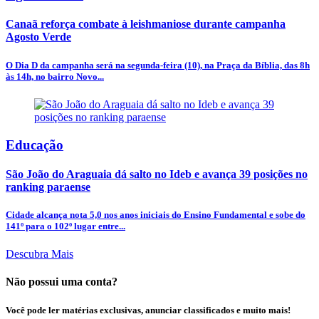
Canaã reforça combate à leishmaniose durante campanha
Agosto Verde
O Dia D da campanha será na segunda-feira (10), na Praça da Bíblia, das 8h
às 14h, no bairro Novo...
Educação
São João do Araguaia dá salto no Ideb e avança 39 posições no
ranking paraense
Cidade alcança nota 5,0 nos anos iniciais do Ensino Fundamental e sobe do
141º para o 102º lugar entre...
Descubra Mais
Não possui uma conta?
Você pode ler matérias exclusivas, anunciar classificados e muito mais!