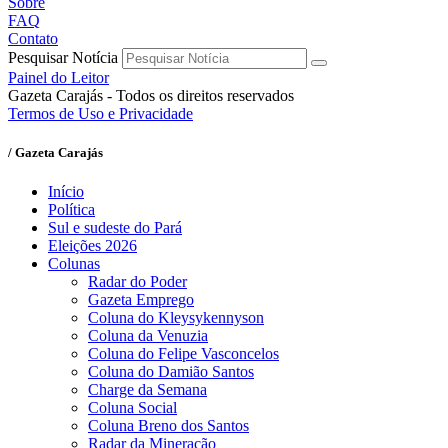
Sobre
FAQ
Contato
Pesquisar Notícia
Painel do Leitor
Gazeta Carajás - Todos os direitos reservados
Termos de Uso e Privacidade
/ Gazeta Carajás
Início
Política
Sul e sudeste do Pará
Eleições 2026
Colunas
Radar do Poder
Gazeta Emprego
Coluna do Kleysykennyson
Coluna da Venuzia
Coluna do Felipe Vasconcelos
Coluna do Damião Santos
Charge da Semana
Coluna Social
Coluna Breno dos Santos
Radar da Mineração