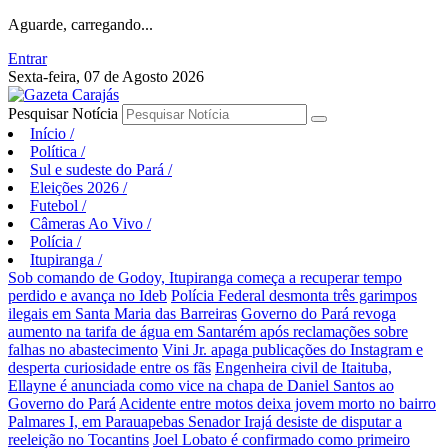
Aguarde, carregando...
Entrar
Sexta-feira, 07 de Agosto 2026
Pesquisar Notícia
Início
/
Política
/
Sul e sudeste do Pará
/
Eleições 2026
/
Futebol
/
Câmeras Ao Vivo
/
Polícia
/
Itupiranga
/
Sob comando de Godoy, Itupiranga começa a recuperar tempo
perdido e avança no Ideb
Polícia Federal desmonta três garimpos
ilegais em Santa Maria das Barreiras
Governo do Pará revoga
aumento na tarifa de água em Santarém após reclamações sobre
falhas no abastecimento
Vini Jr. apaga publicações do Instagram e
desperta curiosidade entre os fãs
Engenheira civil de Itaituba,
Ellayne é anunciada como vice na chapa de Daniel Santos ao
Governo do Pará
Acidente entre motos deixa jovem morto no bairro
Palmares I, em Parauapebas
Senador Irajá desiste de disputar a
reeleição no Tocantins
Joel Lobato é confirmado como primeiro