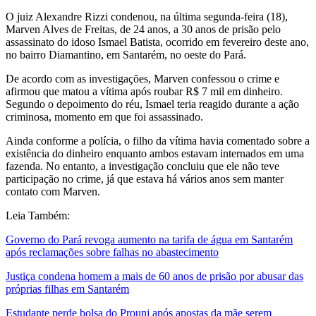
O juiz Alexandre Rizzi condenou, na última segunda-feira (18),
Marven Alves de Freitas, de 24 anos, a 30 anos de prisão pelo
assassinato do idoso Ismael Batista, ocorrido em fevereiro deste ano,
no bairro Diamantino, em Santarém, no oeste do Pará.
De acordo com as investigações, Marven confessou o crime e
afirmou que matou a vítima após roubar R$ 7 mil em dinheiro.
Segundo o depoimento do réu, Ismael teria reagido durante a ação
criminosa, momento em que foi assassinado.
Ainda conforme a polícia, o filho da vítima havia comentado sobre a
existência do dinheiro enquanto ambos estavam internados em uma
fazenda. No entanto, a investigação concluiu que ele não teve
participação no crime, já que estava há vários anos sem manter
contato com Marven.
Leia Também:
Governo do Pará revoga aumento na tarifa de água em Santarém
após reclamações sobre falhas no abastecimento
Justiça condena homem a mais de 60 anos de prisão por abusar das
próprias filhas em Santarém
Estudante perde bolsa do Prouni após apostas da mãe serem