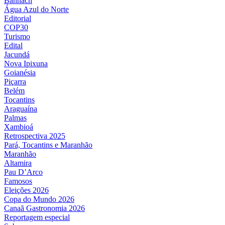
Bannach
Água Azul do Norte
Editorial
COP30
Turismo
Edital
Jacundá
Nova Ipixuna
Goianésia
Piçarra
Belém
Tocantins
Araguaína
Palmas
Xambioá
Retrospectiva 2025
Pará, Tocantins e Maranhão
Maranhão
Altamira
Pau D’Arco
Famosos
Eleições 2026
Copa do Mundo 2026
Canaã Gastronomia 2026
Reportagem especial