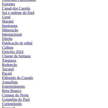
Esportes
Canaã dos Carajás
Sul e sudeste do Pará
Geral
Marabá
Itupiranga
Mineração
Internacional
Direito
Publicação de edital
Cultura
Eleições 2024
Charge da Semana
Xinguara
Redenção
Tucuruí
Pacajá
Eldorado do Carajás
Amazônia
Entretenimento
Breu Branco
Cumaru do Norte
Goianésia do Pará
Curionópolis