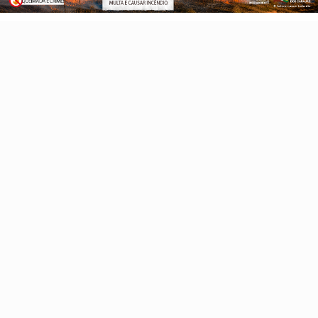
Editorial
COP30
Turismo
Edital
Jacundá
Nova Ipixuna
Goianésia
Piçarra
Belém
Tocantins
Araguaína
Palmas
Xambioá
Retrospectiva 2025
Pará, Tocantins e
Maranhão
Maranhão
Altamira
Pau D’Arco
Famosos
Eleições 2026
Copa do Mundo 2026
Canaã Gastronomia 2026
Reportagem especial
Sobre
FAQ
Contato