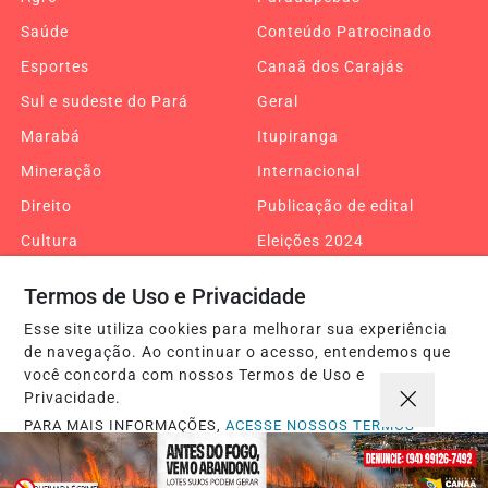
Saúde
Conteúdo Patrocinado
Esportes
Canaã dos Carajás
Sul e sudeste do Pará
Geral
Marabá
Itupiranga
Mineração
Internacional
Direito
Publicação de edital
Cultura
Eleições 2024
Charge da Semana
Xinguara
Termos de Uso e Privacidade
Redenção
Tucuruí
Esse site utiliza cookies para melhorar sua experiência
Pacajá
Eldorado do Carajás
de navegação. Ao continuar o acesso, entendemos que
você concorda com nossos Termos de Uso e
Amazônia
Entretenimento
Privacidade.
Breu Branco
Cumaru do Norte
PARA MAIS INFORMAÇÕES,
ACESSE NOSSOS TERMOS
CLICANDO AQUI
Goianésia do Pará
Curionópolis
PROSSEGUIR
Bannach
Água Azul do Norte