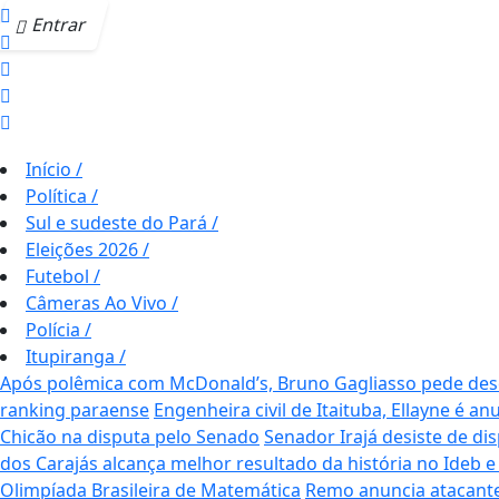
Entrar
Início
/
Política
/
Sul e sudeste do Pará
/
Eleições 2026
/
Futebol
/
Câmeras Ao Vivo
/
Polícia
/
Itupiranga
/
Após polêmica com McDonald’s, Bruno Gagliasso pede desc
ranking paraense
Engenheira civil de Itaituba, Ellayne é 
Chicão na disputa pelo Senado
Senador Irajá desiste de di
dos Carajás alcança melhor resultado da história no Ideb 
Olimpíada Brasileira de Matemática
Remo anuncia atacant