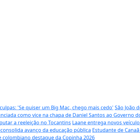
ulpas: 'Se quiser um Big Mac, chego mais cedo'
São João d
anunciada como vice na chapa de Daniel Santos ao Governo d
sputar a reeleição no Tocantins
Laane entrega novos veícul
e consolida avanço da educação pública
Estudante de Canaã 
e colombiano destaque da Copinha 2026