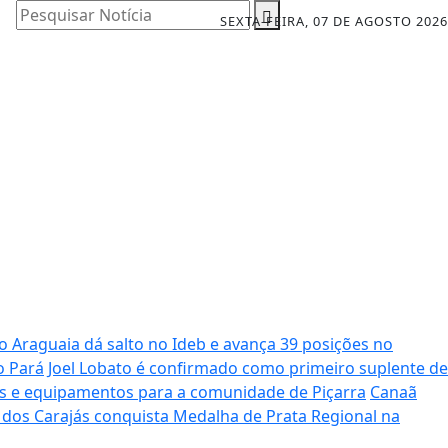
Pesquisar Notícia
SEXTA-FEIRA, 07 DE AGOSTO 2026
o Araguaia dá salto no Ideb e avança 39 posições no
o Pará
Joel Lobato é confirmado como primeiro suplente de
os e equipamentos para a comunidade de Piçarra
Canaã
dos Carajás conquista Medalha de Prata Regional na