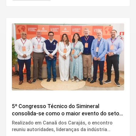
Sul e Sudeste do Pará
5º Congresso Técnico do Simineral
consolida-se como o maior evento do setor
mineral na região
Realizado em Canaã dos Carajás, o encontro
reuniu autoridades, lideranças da indústria