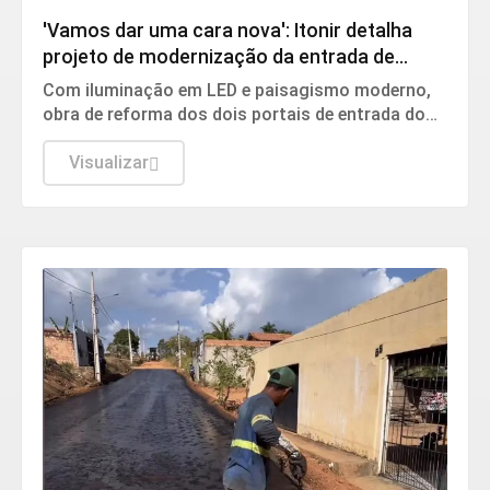
'Vamos dar uma cara nova': Itonir detalha
projeto de modernização da entrada de
Jacundá
Com iluminação em LED e paisagismo moderno,
obra de reforma dos dois portais de entrada do
município foi assinada pelo prefeito
Visualizar