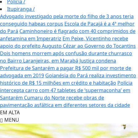
Polícia
/
Itupiranga
/
Advogado investigado pela morte do filho de 3 anos teria
conseguido habeas corpus
Escola de Pacajá é a 4ª melhor
do Pará
Caminhoneiro é flagrado com 40 comprimidos de
anfetamina em Imperatriz
Em Peixe, Vicentinho recebe
apoio do prefeito Augusto Cézar ao Governo do Tocantins
Dois homens morrem após confusão durante churrasco
no Bairro Laranjeiras, em Marabá
Justiça condena
Prefeitura de Santarém a pagar R$ 500 mil por morte de
advogada em 2019
Goianésia do Pará realiza investimento
histórico de R$ 15 milhões em crédito e habitação
Polícia
intercepta carro com 47 tabletes de ‘supermaconha’ em
Santarém
Cumaru do Norte recebe obras de
pavimentação asfáltica em diferentes setores da cidade
EM ALTA
MENU