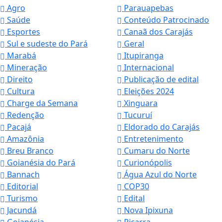
Agro
Parauapebas
Saúde
Conteúdo Patrocinado
Esportes
Canaã dos Carajás
Sul e sudeste do Pará
Geral
Marabá
Itupiranga
Mineração
Internacional
Direito
Publicação de edital
Cultura
Eleições 2024
Charge da Semana
Xinguara
Redenção
Tucuruí
Pacajá
Eldorado do Carajás
Amazônia
Entretenimento
Breu Branco
Cumaru do Norte
Goianésia do Pará
Curionópolis
Bannach
Água Azul do Norte
Editorial
COP30
Turismo
Edital
Jacundá
Nova Ipixuna