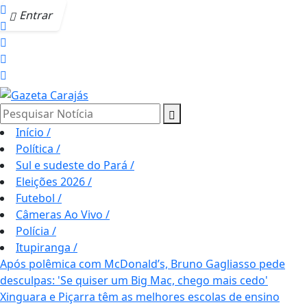
Entrar
Pesquisar Notícia
Início
/
Política
/
Sul e sudeste do Pará
/
Eleições 2026
/
Futebol
/
Câmeras Ao Vivo
/
Polícia
/
Itupiranga
/
Após polêmica com McDonald’s, Bruno Gagliasso pede
desculpas: 'Se quiser um Big Mac, chego mais cedo'
Xinguara e Piçarra têm as melhores escolas de ensino