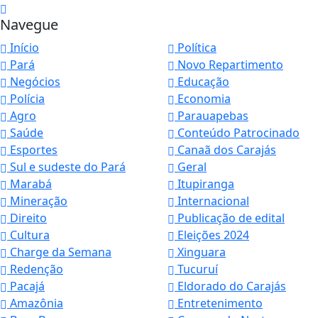
Navegue
Início
Política
Pará
Novo Repartimento
Negócios
Educação
Polícia
Economia
Agro
Parauapebas
Saúde
Conteúdo Patrocinado
Esportes
Canaã dos Carajás
Sul e sudeste do Pará
Geral
Marabá
Itupiranga
Mineração
Internacional
Direito
Publicação de edital
Cultura
Eleições 2024
Charge da Semana
Xinguara
Redenção
Tucuruí
Pacajá
Eldorado do Carajás
Amazônia
Entretenimento