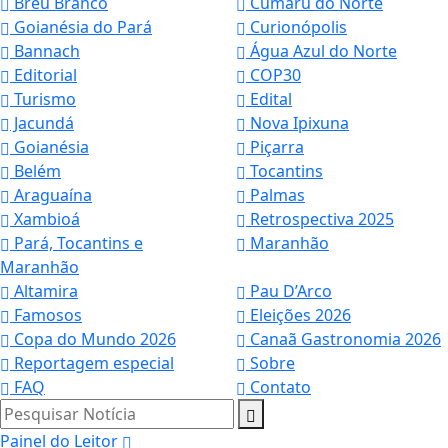
Breu Branco
Cumaru do Norte
Goianésia do Pará
Curionópolis
Bannach
Água Azul do Norte
Editorial
COP30
Turismo
Edital
Jacundá
Nova Ipixuna
Goianésia
Piçarra
Belém
Tocantins
Araguaína
Palmas
Xambioá
Retrospectiva 2025
Pará, Tocantins e
Maranhão
Maranhão
Altamira
Pau D’Arco
Famosos
Eleições 2026
Copa do Mundo 2026
Canaã Gastronomia 2026
Reportagem especial
Sobre
FAQ
Contato
Pesquisar Notícia
Painel do Leitor