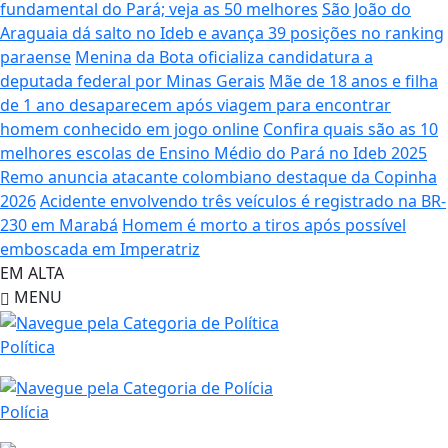
fundamental do Pará; veja as 50 melhores
São João do
Araguaia dá salto no Ideb e avança 39 posições no ranking
paraense
Menina da Bota oficializa candidatura a
deputada federal por Minas Gerais
Mãe de 18 anos e filha
de 1 ano desaparecem após viagem para encontrar
homem conhecido em jogo online
Confira quais são as 10
melhores escolas de Ensino Médio do Pará no Ideb 2025
Remo anuncia atacante colombiano destaque da Copinha
2026
Acidente envolvendo três veículos é registrado na BR-
230 em Marabá
Homem é morto a tiros após possível
emboscada em Imperatriz
EM ALTA
MENU
Política
Polícia