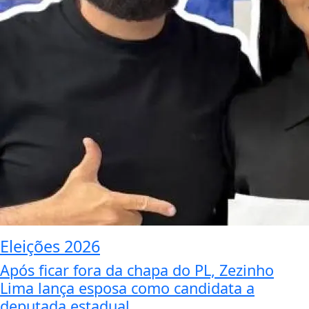
Eleições 2026
Após ficar fora da chapa do PL, Zezinho
Lima lança esposa como candidata a
deputada estadual