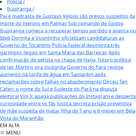
Polícia
/
Itupiranga
/
Pai e madrasta de Gustavo Veloso são presos suspeitos da
morte do menino em Palmas
Sob comando de Godoy,
Itupiranga começa a recuperar tempo perdido e avança no
Ideb
Dorinha e Vicentinho oficializam candidaturas ao
Governo do Tocantins
Polícia Federal desmonta três
garimpos ilegais em Santa Maria das Barreiras
Após
confirmação de petista na chapa de Hana, futuro político
de Jair Martins vira incógnita
Governo do Pará revoga
aumento na tarifa de água em Santarém após
reclamações sobre falhas no abastecimento
Dirceu Ten
Caten: o nome do Sul e Sudeste do Pará na disputa
eleitoral
Vini Jr. apaga publicações do Instagram e desperta
curiosidade entre os fãs
Justiça decreta prisão preventiva
de mãe suspeita de matar filha de 1 ano e 6 meses em Bela
Vista do Maranhão
EM ALTA
MENU