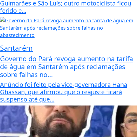
Guimarães e São Luís; outro motociclista ficou
ferido e...
Santarém
Governo do Pará revoga aumento na tarifa
de água em Santarém após reclamações
sobre falhas no...
Anúncio foi feito pela vice-governadora Hana
Ghassan, que afirmou que o reajuste ficará
suspenso até que...