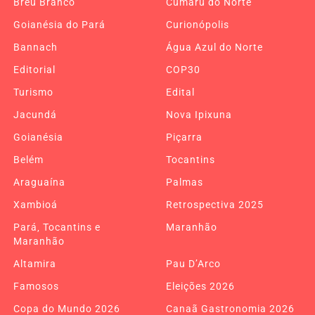
Breu Branco
Cumaru do Norte
Goianésia do Pará
Curionópolis
Bannach
Água Azul do Norte
Editorial
COP30
Turismo
Edital
Jacundá
Nova Ipixuna
Goianésia
Piçarra
Belém
Tocantins
Araguaína
Palmas
Xambioá
Retrospectiva 2025
Pará, Tocantins e
Maranhão
Maranhão
Altamira
Pau D’Arco
Famosos
Eleições 2026
Copa do Mundo 2026
Canaã Gastronomia 2026