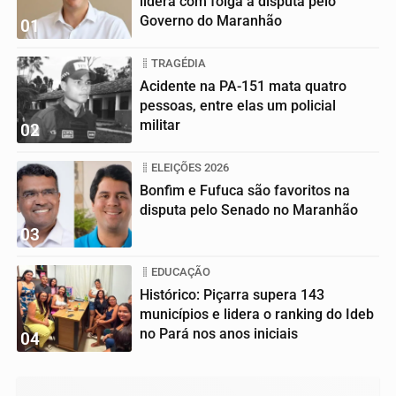
lidera com folga a disputa pelo
Governo do Maranhão
01
TRAGÉDIA
Acidente na PA-151 mata quatro
pessoas, entre elas um policial
militar
02
ELEIÇÕES 2026
Bonfim e Fufuca são favoritos na
disputa pelo Senado no Maranhão
03
EDUCAÇÃO
Histórico: Piçarra supera 143
municípios e lidera o ranking do Ideb
no Pará nos anos iniciais
04