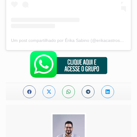
Um post compartilhado por Érika Sabino (@erikacastrosabino)