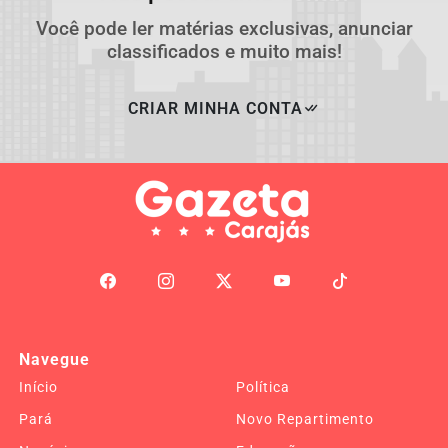
Você pode ler matérias exclusivas, anunciar
classificados e muito mais!
CRIAR MINHA CONTA
Navegue
Início
Política
Pará
Novo Repartimento