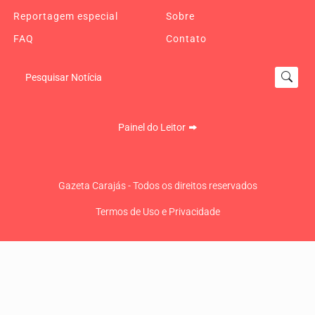
Reportagem especial
Sobre
FAQ
Contato
Pesquisar Notícia
Painel do Leitor
Gazeta Carajás - Todos os direitos reservados
Termos de Uso e Privacidade