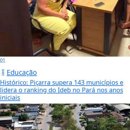
01
Educação
Histórico: Piçarra supera 143 municípios e
lidera o ranking do Ideb no Pará nos anos
iniciais