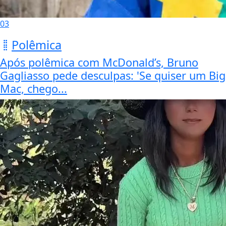
03
Polêmica
Após polêmica com McDonald’s, Bruno
Gagliasso pede desculpas: 'Se quiser um Big
Mac, chego...