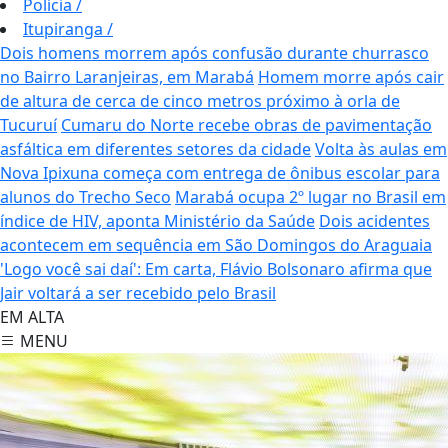
Polícia
/
Itupiranga
/
Dois homens morrem após confusão durante churrasco
no Bairro Laranjeiras, em Marabá
Homem morre após cair
de altura de cerca de cinco metros próximo à orla de
Tucuruí
Cumaru do Norte recebe obras de pavimentação
asfáltica em diferentes setores da cidade
Volta às aulas em
Nova Ipixuna começa com entrega de ônibus escolar para
alunos do Trecho Seco
Marabá ocupa 2º lugar no Brasil em
índice de HIV, aponta Ministério da Saúde
Dois acidentes
acontecem em sequência em São Domingos do Araguaia
'Logo você sai daí': Em carta, Flávio Bolsonaro afirma que
Jair voltará a ser recebido pelo Brasil
EM ALTA
MENU