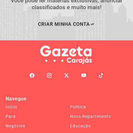
Você pode ler matérias exclusivas, anunciar
classificados e muito mais!
CRIAR MINHA CONTA
Navegue
Início
Política
Pará
Novo Repartimento
Negócios
Educação