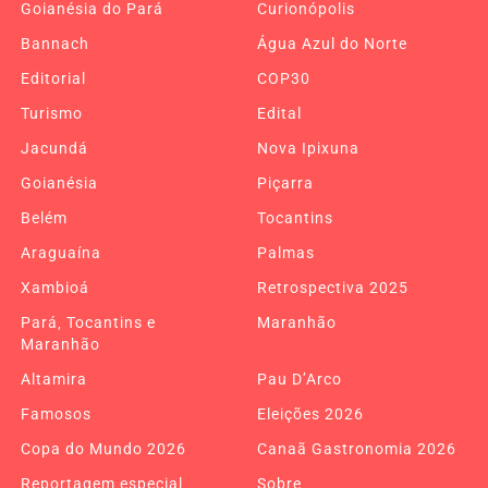
Goianésia do Pará
Curionópolis
Bannach
Água Azul do Norte
Editorial
COP30
Turismo
Edital
Jacundá
Nova Ipixuna
Goianésia
Piçarra
Belém
Tocantins
Araguaína
Palmas
Xambioá
Retrospectiva 2025
Pará, Tocantins e
Maranhão
Maranhão
Altamira
Pau D’Arco
Famosos
Eleições 2026
Copa do Mundo 2026
Canaã Gastronomia 2026
Reportagem especial
Sobre