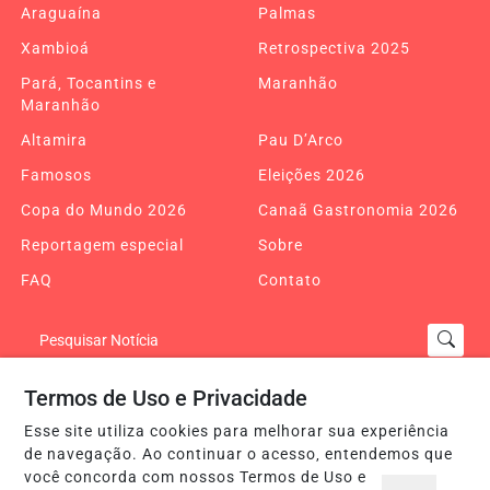
Araguaína
Palmas
Xambioá
Retrospectiva 2025
Pará, Tocantins e
Maranhão
Maranhão
Altamira
Pau D’Arco
Famosos
Eleições 2026
Copa do Mundo 2026
Canaã Gastronomia 2026
Reportagem especial
Sobre
FAQ
Contato
Pesquisar Notícia
Termos de Uso e Privacidade
Painel do Leitor
Esse site utiliza cookies para melhorar sua experiência
de navegação. Ao continuar o acesso, entendemos que
você concorda com nossos Termos de Uso e