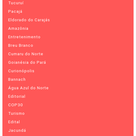
Tucuruí
Pacajá
Eldorado do Carajás
Amazônia
Entretenimento
Breu Branco
Cumaru do Norte
Goianésia do Pará
Curionópolis
Bannach
Água Azul do Norte
Editorial
COP30
Turismo
Edital
Jacundá