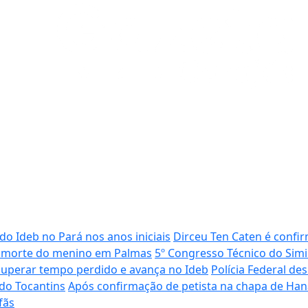
 do Ideb no Pará nos anos iniciais
Dirceu Ten Caten é confi
da morte do menino em Palmas
5º Congresso Técnico do Simi
uperar tempo perdido e avança no Ideb
Polícia Federal de
 do Tocantins
Após confirmação de petista na chapa de Hana, 
fãs