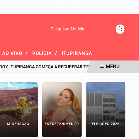
SEXTA-FEIRA, 07 DE AGOSTO 2026
Pesquisar Notícia
/
/
 AO VIVO
POLÍCIA
ITUPIRANGA
MENU
 ITUPIRANGA COMEÇA A RECUPERAR TEMPO PERDIDO E AVANÇA NO 
MINERAÇÃO
ENTRETENIMENTO
ELEIÇÕES 2026