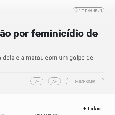
4 min de leitura
o por feminicídio de
ao dela e a matou com um golpe de
A-
A+
IMPRIMIR
+ Lidas