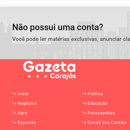
Não possui uma conta?
Você pode ler matérias exclusivas, anunciar cl
Início
Política
Negócios
Educação
Agro
Parauapebas
Esportes
Canaã dos Carajás