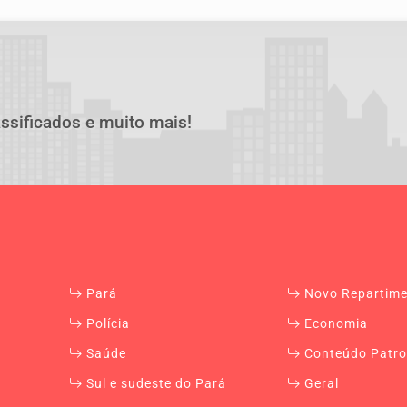
assificados e muito mais!
Pará
Novo Repartim
Polícia
Economia
Saúde
Conteúdo Patro
Sul e sudeste do Pará
Geral