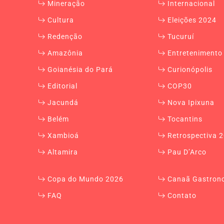
Mineração
Internacional
Cultura
Eleições 2024
Redenção
Tucuruí
Amazônia
Entretenimento
Goianésia do Pará
Curionópolis
Editorial
COP30
Jacundá
Nova Ipixuna
Belém
Tocantins
Xambioá
Retrospectiva 
Altamira
Pau D’Arco
Copa do Mundo 2026
Canaã Gastron
FAQ
Contato