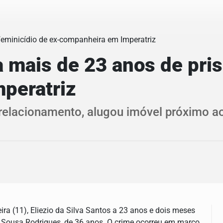
ais de 23 anos de prisã
peratriz
 relacionamento, alugou imóvel próximo 
ira (11), Eliezio da Silva Santos a 23 anos e dois meses
e Sousa Rodrigues, de 36 anos. O crime ocorreu em março