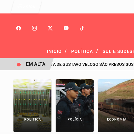
Entrar
/
/
INÍCIO
POLÍTICA
SUL E SUDES
EM ALTA
PAI E MADRASTA DE GUSTAVO VELOSO SÃO PRESOS SUSPEI
POLÍTICA
POLÍCIA
ECONOMIA