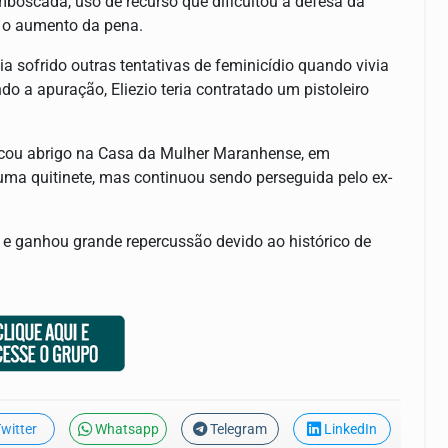
mboscada, uso de recurso que dificultou a defesa da
ra o aumento da pena.
 sofrido outras tentativas de feminicídio quando vivia
o a apuração, Eliezio teria contratado um pistoleiro
scou abrigo na Casa da Mulher Maranhense, em
 uma quitinete, mas continuou sendo perseguida pelo ex-
io e ganhou grande repercussão devido ao histórico de
witter
Whatsapp
Telegram
LinkedIn