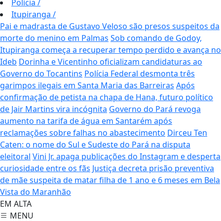
Polícia
/
Itupiranga
/
Pai e madrasta de Gustavo Veloso são presos suspeitos da
morte do menino em Palmas
Sob comando de Godoy,
Itupiranga começa a recuperar tempo perdido e avança no
Ideb
Dorinha e Vicentinho oficializam candidaturas ao
Governo do Tocantins
Polícia Federal desmonta três
garimpos ilegais em Santa Maria das Barreiras
Após
confirmação de petista na chapa de Hana, futuro político
de Jair Martins vira incógnita
Governo do Pará revoga
aumento na tarifa de água em Santarém após
reclamações sobre falhas no abastecimento
Dirceu Ten
Caten: o nome do Sul e Sudeste do Pará na disputa
eleitoral
Vini Jr. apaga publicações do Instagram e desperta
curiosidade entre os fãs
Justiça decreta prisão preventiva
de mãe suspeita de matar filha de 1 ano e 6 meses em Bela
Vista do Maranhão
EM ALTA
MENU