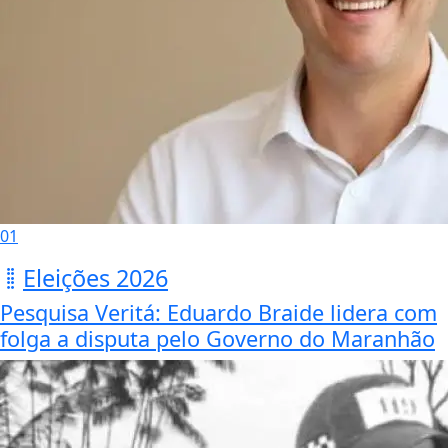
01
Eleições 2026
Pesquisa Veritá: Eduardo Braide lidera com
folga a disputa pelo Governo do Maranhão