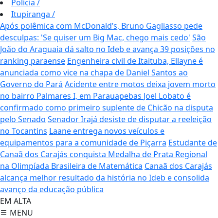
Polícia
/
Itupiranga
/
Após polêmica com McDonald’s, Bruno Gagliasso pede
desculpas: 'Se quiser um Big Mac, chego mais cedo'
São
João do Araguaia dá salto no Ideb e avança 39 posições no
ranking paraense
Engenheira civil de Itaituba, Ellayne é
anunciada como vice na chapa de Daniel Santos ao
Governo do Pará
Acidente entre motos deixa jovem morto
no bairro Palmares I, em Parauapebas
Joel Lobato é
confirmado como primeiro suplente de Chicão na disputa
pelo Senado
Senador Irajá desiste de disputar a reeleição
no Tocantins
Laane entrega novos veículos e
equipamentos para a comunidade de Piçarra
Estudante de
Canaã dos Carajás conquista Medalha de Prata Regional
na Olimpíada Brasileira de Matemática
Canaã dos Carajás
alcança melhor resultado da história no Ideb e consolida
avanço da educação pública
EM ALTA
MENU