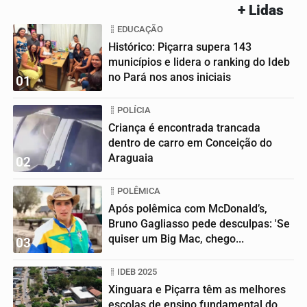
+ Lidas
EDUCAÇÃO
Histórico: Piçarra supera 143
municípios e lidera o ranking do Ideb
no Pará nos anos iniciais
01
POLÍCIA
Criança é encontrada trancada
dentro de carro em Conceição do
Araguaia
02
POLÊMICA
Após polêmica com McDonald’s,
Bruno Gagliasso pede desculpas: 'Se
quiser um Big Mac, chego...
03
IDEB 2025
Xinguara e Piçarra têm as melhores
escolas de ensino fundamental do