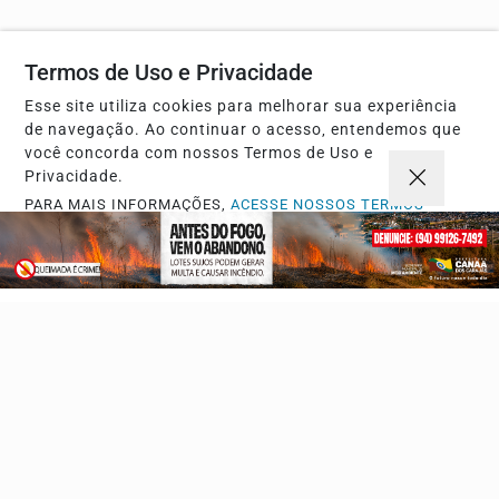
Termos de Uso e Privacidade
Descubra Mais
Esse site utiliza cookies para melhorar sua experiência
de navegação. Ao continuar o acesso, entendemos que
você concorda com nossos Termos de Uso e
Privacidade.
Não possui uma conta?
PARA MAIS INFORMAÇÕES,
ACESSE NOSSOS TERMOS
CLICANDO AQUI
Você pode ler matérias exclusivas, anunciar
classificados e muito mais!
PROSSEGUIR
CRIAR MINHA CONTA