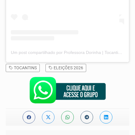
Um post compartilhado por Professora Dorinha | Tocantins (@profdorinha)
TOCANTINS
ELEIÇÕES 2026