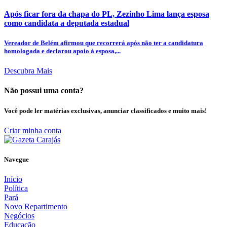
Após ficar fora da chapa do PL, Zezinho Lima lança esposa
como candidata a deputada estadual
Vereador de Belém afirmou que recorrerá após não ter a candidatura
homologada e declarou apoio à esposa,...
Descubra Mais
Não possui uma conta?
Você pode ler matérias exclusivas, anunciar classificados e muito mais!
Criar minha conta
Navegue
Início
Política
Pará
Novo Repartimento
Negócios
Educação