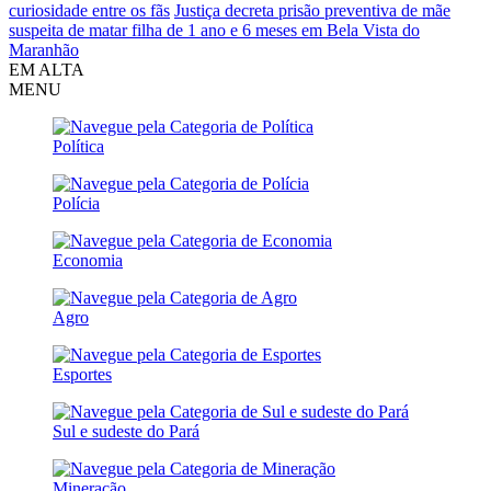
curiosidade entre os fãs
Justiça decreta prisão preventiva de mãe
suspeita de matar filha de 1 ano e 6 meses em Bela Vista do
Maranhão
EM ALTA
MENU
Política
Polícia
Economia
Agro
Esportes
Sul e sudeste do Pará
Mineração