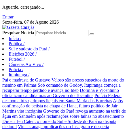
Aguarde, carregando...
Entrar
Sexta-feira, 07 de Agosto 2026
Pesquisar Notícia
Início
/
Política
/
Sul e sudeste do Pará
/
Eleições 2026
/
Futebol
/
Câmeras Ao Vivo
/
Polícia
/
Itupiranga
/
Pai e madrasta de Gustavo Veloso são presos suspeitos da morte do
menino em Palmas
Sob comando de Godoy, Itupiranga começa a
recuperar tempo perdido e avança no Ideb
Dorinha e Vicentinho
oficializam candidaturas ao Governo do Tocantins
Polícia Federal
desmonta três garimpos ilegais em Santa Maria das Barreiras
Após
confirmação de petista na chapa de Hana, futuro político de Jair
Martins vira incógnita
Governo do Pará revoga aumento na tarifa de
água em Santarém após reclamações sobre falhas no abastecimento
Dirceu Ten Caten: o nome do Sul e Sudeste do Pará na disputa
eleitoral
Vini Jr. apaga publicações do Instagram e desperta