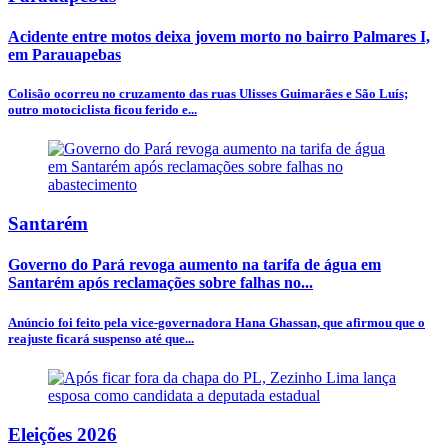
Acidente entre motos deixa jovem morto no bairro Palmares I,
em Parauapebas
Colisão ocorreu no cruzamento das ruas Ulisses Guimarães e São Luís;
outro motociclista ficou ferido e...
Santarém
Governo do Pará revoga aumento na tarifa de água em
Santarém após reclamações sobre falhas no...
Anúncio foi feito pela vice-governadora Hana Ghassan, que afirmou que o
reajuste ficará suspenso até que...
Eleições 2026