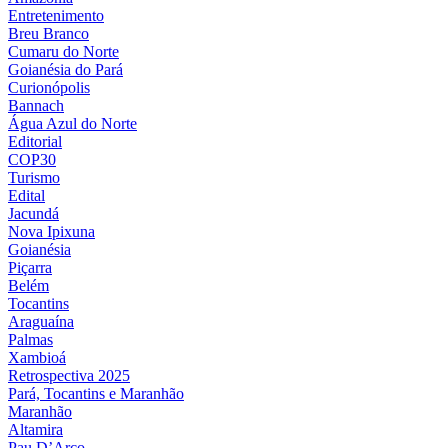
Entretenimento
Breu Branco
Cumaru do Norte
Goianésia do Pará
Curionópolis
Bannach
Água Azul do Norte
Editorial
COP30
Turismo
Edital
Jacundá
Nova Ipixuna
Goianésia
Piçarra
Belém
Tocantins
Araguaína
Palmas
Xambioá
Retrospectiva 2025
Pará, Tocantins e Maranhão
Maranhão
Altamira
Pau D’Arco