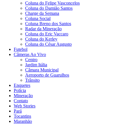
Coluna do Felipe Vasconcelos
Coluna do Damião Santos
Charge da Semana
Coluna Social
Coluna Breno dos Santos
Radar da Mineração
Coluna do Eric Vaccaro
Coluna do Kerley
Coluna do César Augusto
Futebol
Câmeras Ao Vivo
Centro
Jardim Itália
Câmara Municipal
Aeroporto de Guarulhos
Trânsito
Enquetes
Polícia
Mineração
Contato
Web Stories
Pará
Tocantins
Maranhão