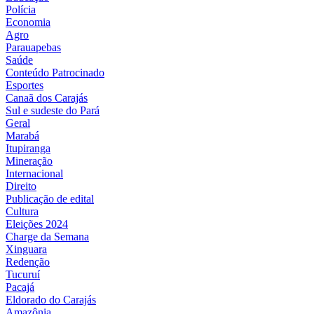
Polícia
Economia
Agro
Parauapebas
Saúde
Conteúdo Patrocinado
Esportes
Canaã dos Carajás
Sul e sudeste do Pará
Geral
Marabá
Itupiranga
Mineração
Internacional
Direito
Publicação de edital
Cultura
Eleições 2024
Charge da Semana
Xinguara
Redenção
Tucuruí
Pacajá
Eldorado do Carajás
Amazônia