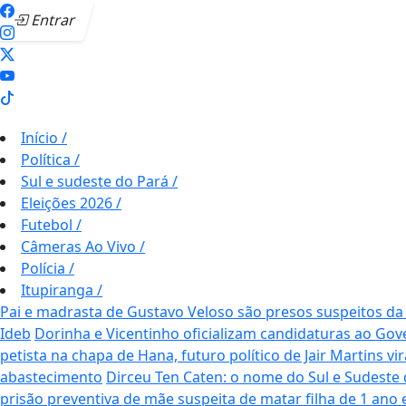
Entrar
Início
/
Política
/
Sul e sudeste do Pará
/
Eleições 2026
/
Futebol
/
Câmeras Ao Vivo
/
Polícia
/
Itupiranga
/
Pai e madrasta de Gustavo Veloso são presos suspeitos 
Ideb
Dorinha e Vicentinho oficializam candidaturas ao Gov
petista na chapa de Hana, futuro político de Jair Martins vi
abastecimento
Dirceu Ten Caten: o nome do Sul e Sudeste d
prisão preventiva de mãe suspeita de matar filha de 1 ano