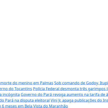
da morte do menino em Palmas
Sob comando de Godoy, Itup
erno do Tocantins
Polícia Federal desmonta três garimpos i
ra incógnita
Governo do Pará revoga aumento na tarifa de 
o Pará na disputa eleitoral
Vini Jr. apaga publicações do I
 e 6 meses em Bela Vista do Maranhão