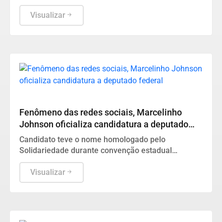
do stand durante o evento
Visualizar
Vem forte?
Fenômeno das redes sociais, Marcelinho
Johnson oficializa candidatura a deputado
federal
Candidato teve o nome homologado pelo
Solidariedade durante convenção estadual
realizada em Belém
Visualizar