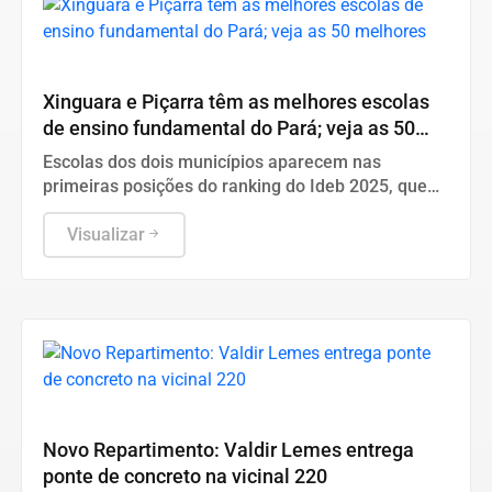
Ideb 2025
Xinguara e Piçarra têm as melhores escolas
de ensino fundamental do Pará; veja as 50
melhores
Escolas dos dois municípios aparecem nas
primeiras posições do ranking do Ideb 2025, que
reúne unidades de várias regiões do estado.
Xinguara tem três escolas no Top-30
Visualizar
Infraestrutura
Novo Repartimento: Valdir Lemes entrega
ponte de concreto na vicinal 220