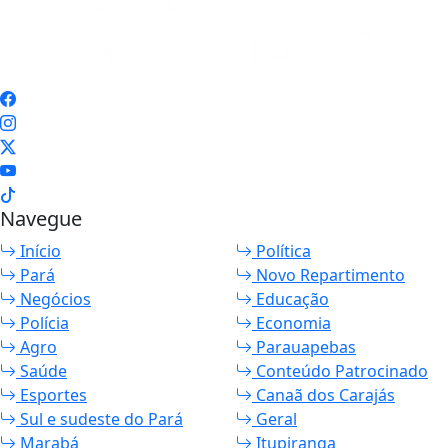
Navegue
Início
Política
Pará
Novo Repartimento
Negócios
Educação
Polícia
Economia
Agro
Parauapebas
Saúde
Conteúdo Patrocinado
Esportes
Canaã dos Carajás
Sul e sudeste do Pará
Geral
Marabá
Itupiranga