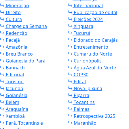
Mineração
Internacional
Direito
Publicação de edital
Cultura
Eleições 2024
Charge da Semana
Xinguara
Redenção
Tucuruí
Pacajá
Eldorado do Carajás
Amazônia
Entretenimento
Breu Branco
Cumaru do Norte
Goianésia do Pará
Curionópolis
Bannach
Água Azul do Norte
Editorial
COP30
Turismo
Edital
Jacundá
Nova Ipixuna
Goianésia
Piçarra
Belém
Tocantins
Araguaína
Palmas
Xambioá
Retrospectiva 2025
Pará, Tocantins e
Maranhão