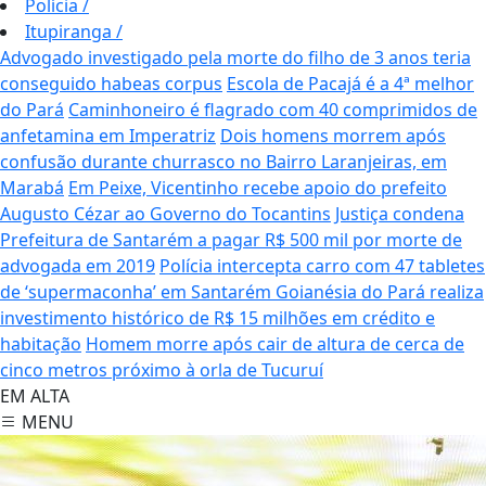
Polícia
/
Itupiranga
/
Advogado investigado pela morte do filho de 3 anos teria
conseguido habeas corpus
Escola de Pacajá é a 4ª melhor
do Pará
Caminhoneiro é flagrado com 40 comprimidos de
anfetamina em Imperatriz
Dois homens morrem após
confusão durante churrasco no Bairro Laranjeiras, em
Marabá
Em Peixe, Vicentinho recebe apoio do prefeito
Augusto Cézar ao Governo do Tocantins
Justiça condena
Prefeitura de Santarém a pagar R$ 500 mil por morte de
advogada em 2019
Polícia intercepta carro com 47 tabletes
de ‘supermaconha’ em Santarém
Goianésia do Pará realiza
investimento histórico de R$ 15 milhões em crédito e
habitação
Homem morre após cair de altura de cerca de
cinco metros próximo à orla de Tucuruí
EM ALTA
MENU